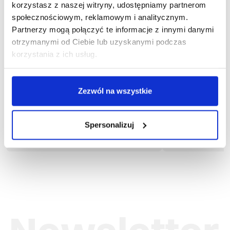
korzystasz z naszej witryny, udostępniamy partnerom
społecznościowym, reklamowym i analitycznym.
Partnerzy mogą połączyć te informacje z innymi danymi
otrzymanymi od Ciebie lub uzyskanymi podczas
korzystania z ich usług.
Zezwól na wszystkie
1-04-550
1
Bluza CRAFTER
Bluz
Spersonalizuj
109,59 zł brutto
134,0