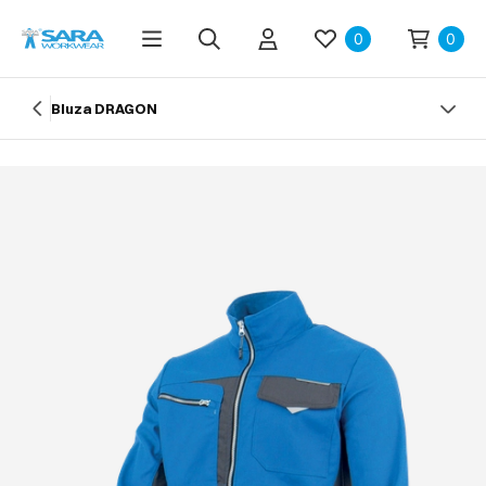
0
0
Bluza DRAGON