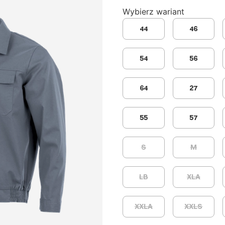
Wybierz wariant
44
46
54
56
64
27
55
57
S
M
LB
XLA
XXLA
XXLS