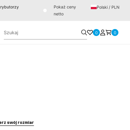
strybutorzy
Pokaż ceny
Polski / PLN
netto
0
0
erz swój rozmiar