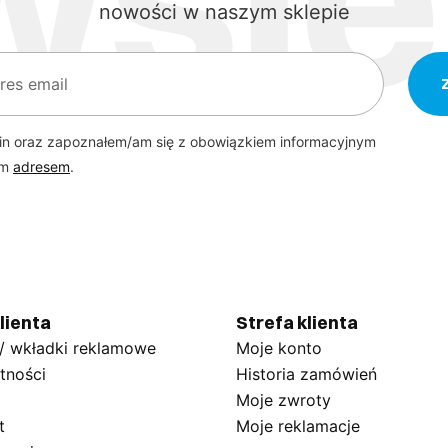
nowości w naszym sklepie
in oraz zapoznałem/am się z obowiązkiem informacyjnym
ym
adresem
.
lienta
Strefa klienta
 / wkładki reklamowe
Moje konto
tności
Historia zamówień
Moje zwroty
t
Moje reklamacje