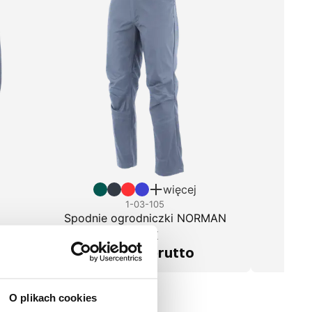
więcej
1-03-105
Spod
Spodnie ogrodniczki NORMAN
FLEX
88,35 zł brutto
O plikach cookies