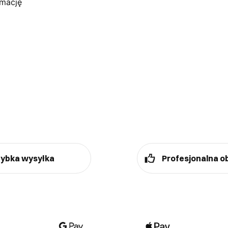
amację
ybka wysyłka
Profesjonalna o