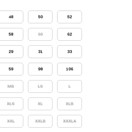
48
50
52
58
60
62
29
31
33
59
98
106
MB
LS
L
XLS
XL
XLB
XXL
XXLB
XXXLA