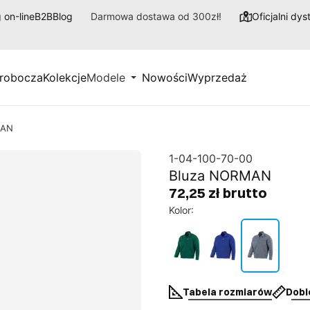
 on-line
B2B
Blog
Darmowa dostawa od 300zł!
Oficjalni dy
 robocza
Kolekcje
Modele
Nowości
Wyprzedaż
MAN
1-04-100-70-00
Bluza NORMAN
72,25 zł brutto
Kolor
:
Tabela rozmiarów
Dobi