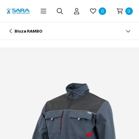
0
0
Bluza RAMBO