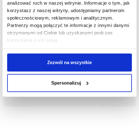
analizować ruch w naszej witrynie. Informacje o tym, jak
korzystasz z naszej witryny, udostępniamy partnerom
społecznościowym, reklamowym i analitycznym.
Partnerzy mogą połączyć te informacje z innymi danymi
otrzymanymi od Ciebie lub uzyskanymi podczas
korzystania z ich usług.
1-04-010
1
Zezwól na wszystkie
Bluza KING
Blu
80,37 zł brutto
95,66
Spersonalizuj