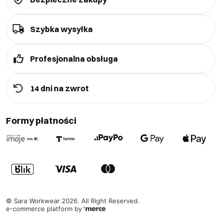
Dzięki możliwości wyboru spośród wielu wariantów
nasze bluzy techniczne do pracy spełniają oczekiwania
Szybka wysyłka
profesjonalistów z różnych branż. Wychodząc
naprzeciw Twoim potrzebom, Sara Workwear
umożliwia dopasowanie odzieży do specyficznych
Profesjonalna obsługa
wymagań Twojej pracy. Nasze bluzy są
zaprojektowane z myślą o maksymalnym komforcie
14 dni na zwrot
użytkowania i ochronie przed trudnymi warunkami
atmosferycznymi. Skorzystaj z naszej oferty i
Formy płatności
doświadcz różnorodności, jaką zapewniają nasze
specjalistyczne bluzy, które będą Ci towarzyszyć
podczas codziennych wyzwań w pracy.
Jak dbać o swoje bluzy robocze, by służyły na
długo?
©
Sara Workwear
2026
. All Right Reserved.
e-commerce platform by