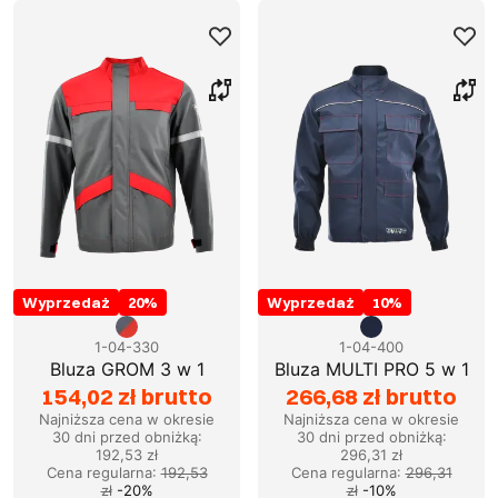
Wyprzedaż
20
%
Wyprzedaż
10
%
1-04-330
1-04-400
Bluza GROM 3 w 1
Bluza MULTI PRO 5 w 1
154,02 zł brutto
266,68 zł brutto
Najniższa cena w okresie
Najniższa cena w okresie
30 dni przed obniżką:
30 dni przed obniżką:
192,53 zł
296,31 zł
Cena regularna
:
192,53
Cena regularna
:
296,31
zł
-
20
%
zł
-
10
%