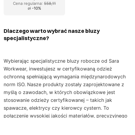
Cena regularna
:
558,11
zł
-
10
%
Dlaczego warto wybrać nasze bluzy
specjalistyczne?
Wybierając specjalistyczne bluzy robocze od Sara
Workwear, inwestujesz w certyfikowaną odzież
ochronną spełniającą wymagania międzynarodowych
norm
ISO
. Nasze produkty zostały zaprojektowane z
myślą o zawodach, w których obowiązkowe jest
stosowanie odzieży certyfikowanej – takich jak
spawacze, elektrycy czy kierowcy cystern. To
połączenie wysokiej jakości materiałów, precyzyjnego
wykonania i funkcjonalnych rozwiązań, które
zapewniają bezpieczeństwo, komfort oraz trwałość