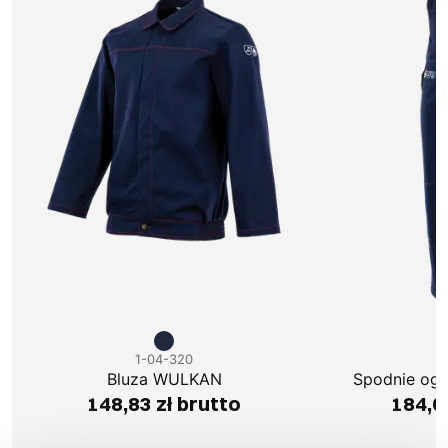
1-04-320
1
Bluza WULKAN
Spodnie og
148,83 zł brutto
184,0