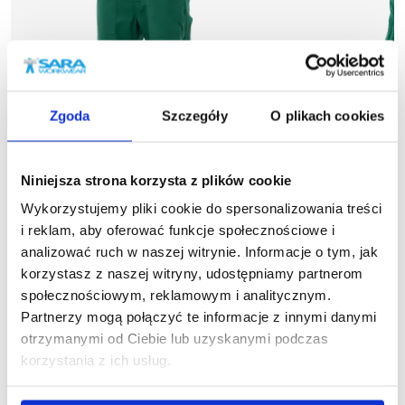
Zgoda
Szczegóły
O plikach cookies
Niniejsza strona korzysta z plików cookie
Wykorzystujemy pliki cookie do spersonalizowania treści
i reklam, aby oferować funkcje społecznościowe i
analizować ruch w naszej witrynie. Informacje o tym, jak
korzystasz z naszej witryny, udostępniamy partnerom
społecznościowym, reklamowym i analitycznym.
1-05-080
1
Partnerzy mogą połączyć te informacje z innymi danymi
Spodnie do pasa KAPER
Spodnie og
otrzymanymi od Ciebie lub uzyskanymi podczas
61,97 zł brutto
78,74
korzystania z ich usług.