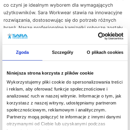
co czyni je idealnym wyborem dla wymagających
użytkowników. Sara Workwear stawia na innowacyjne
rozwiązania, dostosowując się do potrzeb różnych
branż. Nasze profesjonalne kamizelki robocze zostały
zaprojektowane z myślą o komforcie oraz
bezpieczeństwie pracy, co jest szczególnie ważne w
dynamicznych środowiskach zawodowych. Dzięki
Zgoda
Szczegóły
O plikach cookies
różnorodności modeli i rozmiarów, z łatwością
dopasujesz je do swoich indywidualnych potrzeb oraz
preferencji estetycznych.
Niniejsza strona korzysta z plików cookie
Nasz newsletter
Wykorzystujemy pliki cookie do spersonalizowania treści
i reklam, aby oferować funkcje społecznościowe i
Zapisz się do naszego newslettera, aby na
analizować ruch w naszej witrynie. Informacje o tym, jak
Projektując nasze kamizelki specjalistyczne robocze,
bieżąco śledzić nowości w naszym sklepie
korzystasz z naszej witryny, udostępniamy partnerom
kładziemy nacisk na nowoczesny design, który idzie w
społecznościowym, reklamowym i analitycznym.
parze z praktycznym zastosowaniem. Sara Workwear
Partnerzy mogą połączyć te informacje z innymi danymi
oferuje zarówno wersje ocieplane na zimne dni, jak i
otrzymanymi od Ciebie lub uzyskanymi podczas
lekkie modele idealne na cieplejsze warunki. Wysokiej