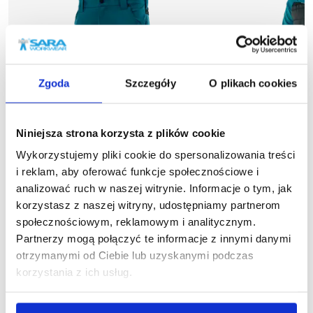
Zgoda
Szczegóły
O plikach cookies
Niniejsza strona korzysta z plików cookie
Wykorzystujemy pliki cookie do spersonalizowania treści
i reklam, aby oferować funkcje społecznościowe i
analizować ruch w naszej witrynie. Informacje o tym, jak
Nowość
korzystasz z naszej witryny, udostępniamy partnerom
więcej
społecznościowym, reklamowym i analitycznym.
1-22-525
1
Spodnie krótkie MOTIONFLEX
Bluza hybry
Partnerzy mogą połączyć te informacje z innymi danymi
123,66 zł brutto
205,9
otrzymanymi od Ciebie lub uzyskanymi podczas
korzystania z ich usług.