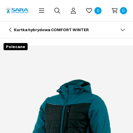
0
0
Kurtka hybrydowa COMFORT WINTER
Polecane