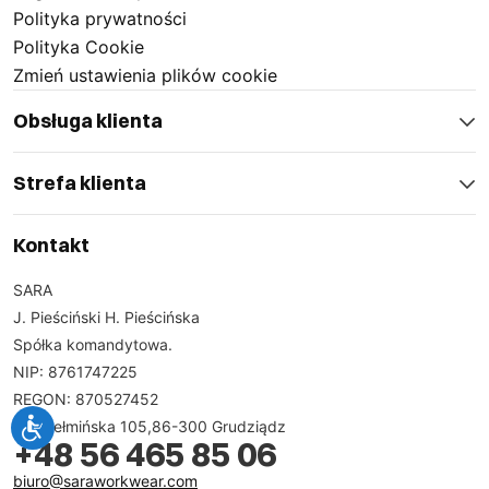
Polityka prywatności
Polityka Cookie
Zmień ustawienia plików cookie
Nasze kurtki robocze 3w1 to inwestycja, która
Obsługa klienta
przekłada się na komfort i bezpieczeństwo. Dzięki
solidnym szwom i nowoczesnym technologiom
Strefa klienta
produkcji zapewniają niezawodność, której
potrzebujesz na co dzień. Wybierz kurtki odblaskowe
Kontakt
3w1, aby cieszyć się ich funkcjonalnością i
niezawodnością przez lata, jednocześnie zwiększając
SARA
swoją widoczność i bezpieczeństwo w pracy.
J. Pieściński H. Pieścińska
Spółka komandytowa.
Dlaczego warto wybrać kurtki ostrzegawcze
NIP: 8761747225
3w1?
REGON: 870527452
ul. Chełmińska 105,86-300 Grudziądz
+48 56 465 85 06
Wybierając kurtki ostrzegawcze 3w1, inwestujesz w
biuro@saraworkwear.com