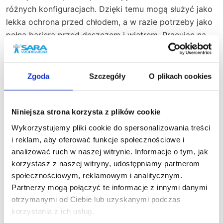
różnych konfiguracjach. Dzięki temu mogą służyć jako
lekka ochrona przed chłodem, a w razie potrzeby jako
pełna bariera przed deszczem i wiatrem. Pracując na
zewnątrz, docenisz możliwość szybkiej adaptacji kurtki
do aktualnej pogody, co zwiększa komfort i
efektywność Twojej pracy.
Zgoda
Szczegóły
O plikach cookies
Nasz newsletter
Niniejsza strona korzysta z plików cookie
Wykorzystujemy pliki cookie do spersonalizowania treści
Kurtki robocze 3w1 dostępne w sklepie zostały
Zapisz się do naszego newslettera, aby na
i reklam, aby oferować funkcje społecznościowe i
zaprojektowane z myślą o maksymalnej wygodzie
bieżąco śledzić nowości w naszym sklepie
analizować ruch w naszej witrynie. Informacje o tym, jak
użytkowania. Wytrzymałe materiały, z których są
korzystasz z naszej witryny, udostępniamy partnerom
wykonane, zapewniają nie tylko ochronę, ale także
społecznościowym, reklamowym i analitycznym.
trwałość na długie lata. Wielość kieszeni i praktycznych
Partnerzy mogą połączyć te informacje z innymi danymi
rozwiązań sprawia, że te kurtki są nieocenione na co
otrzymanymi od Ciebie lub uzyskanymi podczas
dzień. Dodatkowo możliwość personalizacji odzieży
korzystania z ich usług.
pozwala na lepszą identyfikację w miejscu pracy.