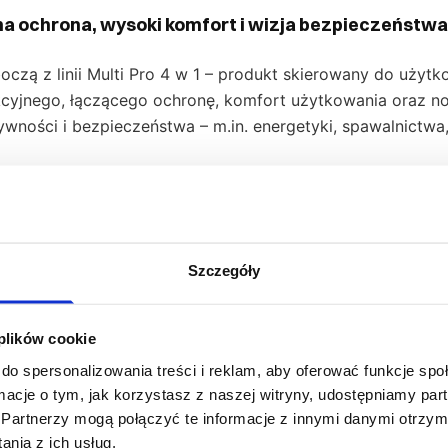
lna ochrona, wysoki komfort i wizja bezpieczeństwa
zą z linii Multi Pro 4 w 1 – produkt skierowany do użytk
cyjnego, łączącego ochronę, komfort użytkowania oraz no
wności i bezpieczeństwa – m.in. energetyki, spawalnictw
zeństwa, co czyni ją odpowiednim wyborem w środowiskach
ością. Dzięki połączeniu zaawansowanych technologii tka
pieczeństwo oraz jako część profesjonalnego wizerunku w 
Szczegóły
 plików cookie
eszanka składająca się z 60% modakrylu, 39% bawełny or
ez nadmiernego obciążenia użytkownika. Kurczliwość tkani
do spersonalizowania treści i reklam, aby oferować funkcje sp
otyku tkaniny oraz ergonomicznego kroju z okrągłym podk
ormacje o tym, jak korzystasz z naszej witryny, udostępniamy p
Partnerzy mogą połączyć te informacje z innymi danymi otrzym
 elementy te wpływają zarówno na estetykę, jak i na iden
nia z ich usług.
owa taśma trudnopalna z właściwościami odblaskowymi, c