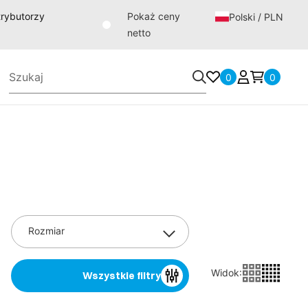
strybutorzy
Pokaż ceny
Polski / PLN
netto
0
0
Rozmiar
Widok
:
Wszystkie filtry