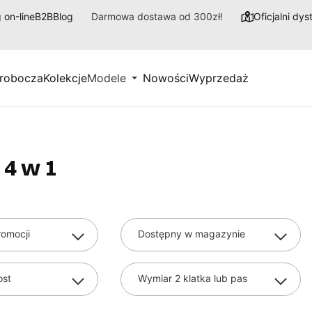
 on-line
B2B
Blog
Darmowa dostawa od 300zł!
Oficjalni dy
 robocza
Kolekcje
Modele
Nowości
Wyprzedaż
 4 w 1
omocji
Dostępny w magazynie
ost
Wymiar 2 klatka lub pas