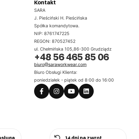
Kontakt
SARA
J. Pieściński H. Pieścińska
Spółka komandytowa.
t kolekcja Multi Pro 4 w 1. Użytkownicy pracujący w
NIP: 8761747225
ystatyczne właściwości oraz ochronę przed łukiem
REGON: 870527452
palnej – ta linia zapewnia wysoki poziom
ul. Chełmińska 105,86-300 Grudziądz
+48 56 465 85 06
ej widoczności, klasa widzialności 2 oraz taśmy
biuro@saraworkwear.com
Biuro Obsługi Klienta:
poniedziałek - piątek od 8:00 do 16:00
kreuje wizerunek profesjonalizmu i troski o
ienie wymogów norm prawnych oraz poprawę komfortu
dopasowaną odzieżą ochronną. Dla użytkownika to
bsługa
14 dni na zwrot