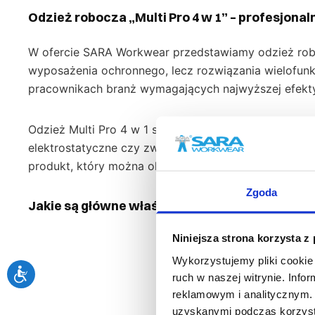
Odzież robocza „Multi Pro 4 w 1” – profesjona
W ofercie
SARA
Workwear przedstawiamy odzież roboc
wyposażenia ochronnego, lecz rozwiązania wielofunk
pracownikach branż wymagających najwyższej efekty
Odzież Multi Pro 4 w 1 spełnia szereg norm bezpiec
elektrostatyczne czy związane z intensywną widoczn
produkt, który można określić jako inwestycję w bez
Zgoda
Jakie są główne właściwości tego produktu?
Niniejsza strona korzysta z
Tkanina zastosowana w modelu Multi Pro 4 w 1 to mi
± 10 g/m², co daje odpowiednią grubość materiału b
Wykorzystujemy pliki cookie 
podnoszą detale w postaci miękkiej, przyjemnej w d
ruch w naszej witrynie. Inf
reklamowym i analitycznym. 
kontrastowy kołnierzyk oraz mankiety na rękawach –
uzyskanymi podczas korzysta
Dodatkowo na froncie zastosowana została segment