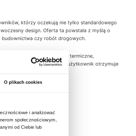
owników, którzy oczekują nie tylko standardowego
woczesny design. Oferta ta powstała z myślą o
a, budownictwa czy robót drogowych.
 niosących realne zagrożenia termiczne,
nin i precyzyjnego wykonania użytkownik otrzymuje
miejscu pracy.
O plikach cookies
az 1% włókien antystatycznych. Gramatura wynosi 200
ny pozostaje na poziomie 4–5 %. Komfort noszenia
ołecznościowe i analizować
rojem pod szyją. Produkt wyposażony jest w
artnerom społecznościowym,
anymi od Ciebie lub
tyfikację zawodową w warunkach roboczych.
o znacząco poprawia widoczność użytkownika i