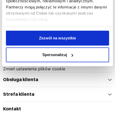
społecznościowym, reklamowym i analitycznym.
Zwroty i reklamacje
Partnerzy mogą połączyć te informacje z innymi danymi
Aktualności
otrzymanymi od Ciebie lub uzyskanymi podczas
Oficjalni Dystrybutorzy
korzystania z ich usług.
B2B
Katalog online
Znakowanie odzieży
Zezwól na wszystkie
Praca
Regulamin sklepu
Spersonalizuj
Polityka prywatności
Polityka Cookie
Zmień ustawienia plików cookie
Obsługa klienta
Strefa klienta
Kontakt