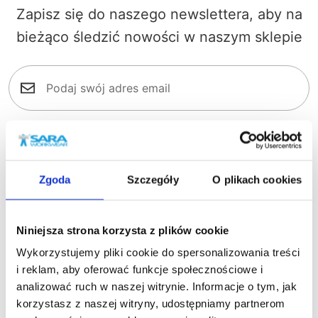
Zapisz się do naszego newslettera, aby na
bieżąco śledzić nowości w naszym sklepie
Zapisz się
Zgoda
Szczegóły
O plikach cookies
Akceptuję regulamin oraz zapoznałem/am się z
obowiązkiem informacyjnym dostępnym pod tym
adresem
.
Niniejsza strona korzysta z plików cookie
Wykorzystujemy pliki cookie do spersonalizowania treści
Informacje
i reklam, aby oferować funkcje społecznościowe i
O firmie
analizować ruch w naszej witrynie. Informacje o tym, jak
korzystasz z naszej witryny, udostępniamy partnerom
Kontakt