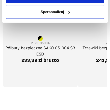
Spersonalizuj
2-25-05004
2-
Półbuty bezpieczne SAKO 05-004 S3
Trzewiki bezp
ESD
233,39 zł brutto
241,5