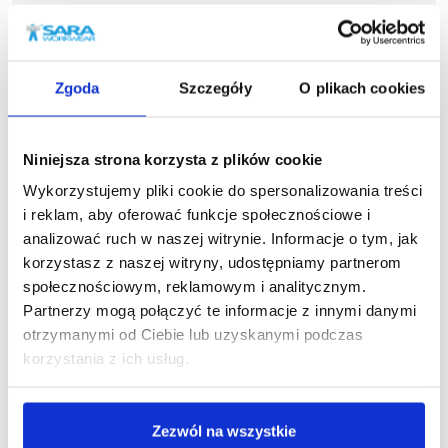
ESD
233,39 zł brutto
241,5
Zgoda
Szczegóły
O plikach cookies
Podobne produkty
Niniejsza strona korzysta z plików cookie
Wykorzystujemy pliki cookie do spersonalizowania treści
i reklam, aby oferować funkcje społecznościowe i
analizować ruch w naszej witrynie. Informacje o tym, jak
korzystasz z naszej witryny, udostępniamy partnerom
społecznościowym, reklamowym i analitycznym.
Partnerzy mogą połączyć te informacje z innymi danymi
otrzymanymi od Ciebie lub uzyskanymi podczas
korzystania z ich usług.
Zezwól na wszystkie