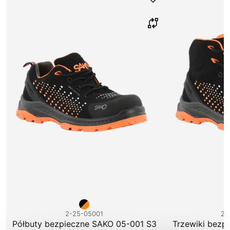
2-25-05001
2-
Półbuty bezpieczne SAKO 05-001 S3
Trzewiki bezp