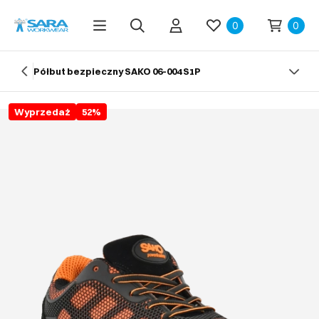
0
0
Półbut bezpieczny SAKO 06-004 S1P
Wyprzedaż
52
%