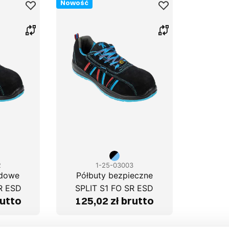
Nowość
2
1-25-03003
odowe
Półbuty bezpieczne
R ESD
SPLIT S1 FO SR ESD
rutto
125,02 zł brutto