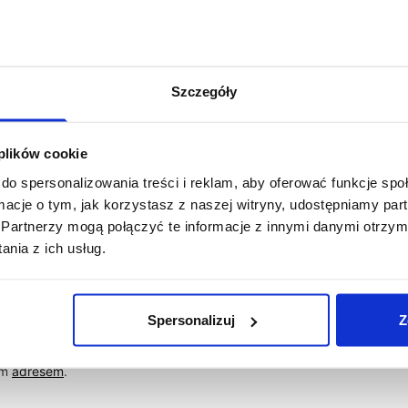
Szczegóły
asz newslett
 plików cookie
do spersonalizowania treści i reklam, aby oferować funkcje sp
z się do naszego newslettera, aby na bieżąco ś
ormacje o tym, jak korzystasz z naszej witryny, udostępniamy p
Partnerzy mogą połączyć te informacje z innymi danymi otrzym
nowości w naszym sklepie
nia z ich usług.
Spersonalizuj
Z
in oraz zapoznałem/am się z obowiązkiem informacyjnym
ym
adresem
.