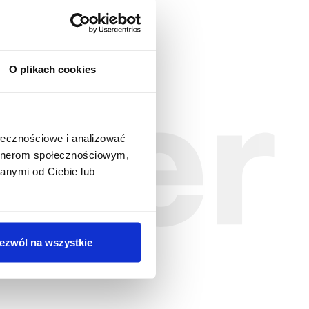
O plikach cookies
er
ołecznościowe i analizować
ledzić
artnerom społecznościowym,
anymi od Ciebie lub
Zapisz się
ezwól na wszystkie