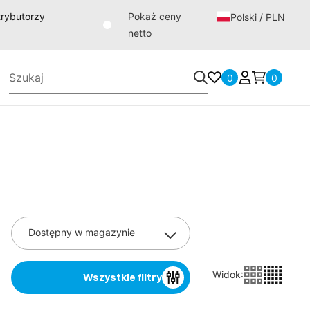
strybutorzy
Pokaż ceny
Polski / PLN
netto
0
0
Dostępny w magazynie
Widok
:
Wszystkie filtry