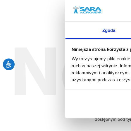
Zgoda
N
Niniejsza strona korzysta z
Wykorzystujemy pliki cookie 
Zapis
ruch w naszej witrynie. Inf
reklamowym i analitycznym. 
uzyskanymi podczas korzysta
Akceptuję regulam
dostępnym pod t