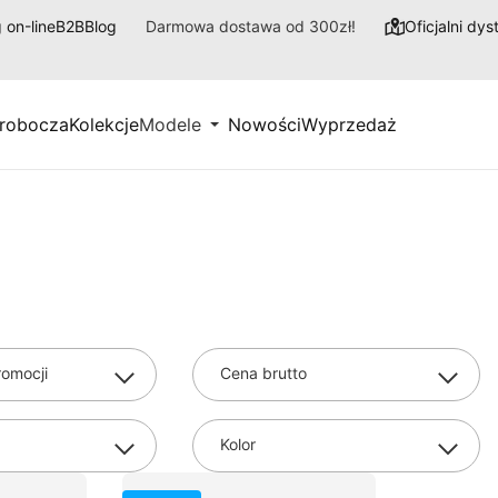
 on-line
B2B
Blog
Darmowa dostawa od 300zł!
Oficjalni dy
 robocza
Kolekcje
Modele
Nowości
Wyprzedaż
omocji
Cena brutto
Kolor