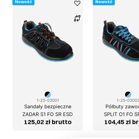
Nowość
Nowość
1-25-03001
1-25-0300
Sandały bezpieczne
Półbuty zaw
ZADAR S1 FO SR ESD
SPLIT O1 FO S
125,02 zł brutto
104,45 zł b