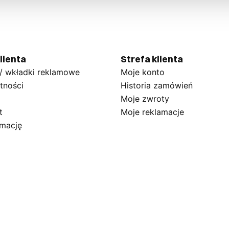
lienta
Strefa klienta
 / wkładki reklamowe
Moje konto
tności
Historia zamówień
Moje zwroty
t
Moje reklamacje
amację