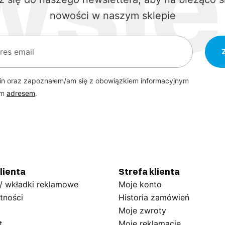
nowości w naszym sklepie
in oraz zapoznałem/am się z obowiązkiem informacyjnym
ym
adresem
.
lienta
Strefa klienta
 / wkładki reklamowe
Moje konto
tności
Historia zamówień
Moje zwroty
t
Moje reklamacje