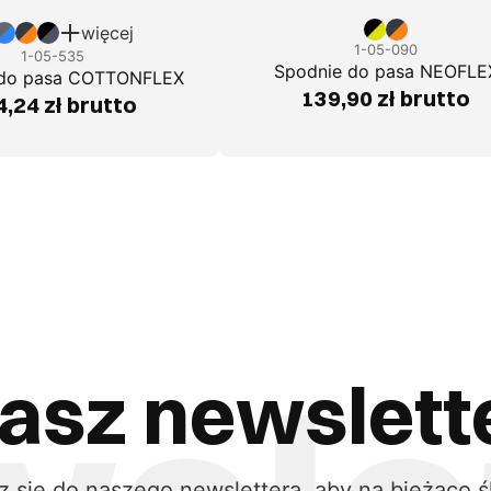
więcej
1-05-090
1-05-535
Spodnie do pasa NEOFLE
 do pasa COTTONFLEX
139,90 zł brutto
,24 zł brutto
asz newslett
z się do naszego newslettera, aby na bieżąco ś