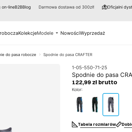
 on-line
B2B
Blog
Darmowa dostawa od 300zł!
Oficjalni dy
 robocza
Kolekcje
Modele
Nowości
Wyprzedaż
ie do pasa robocze
Spodnie do pasa CRAFTER
1-05-550-71-25
Spodnie do pasa CR
122,99 zł brutto
Kolor
:
Tabela rozmiarów
Dobi