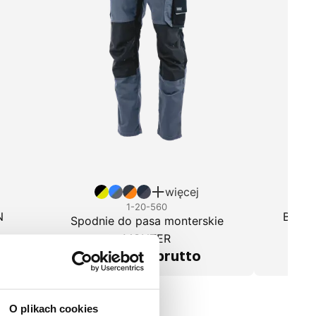
więcej
1-20-560
N
Bluza
Spodnie do pasa monterskie
MONTER
1
136,79 zł brutto
O plikach cookies