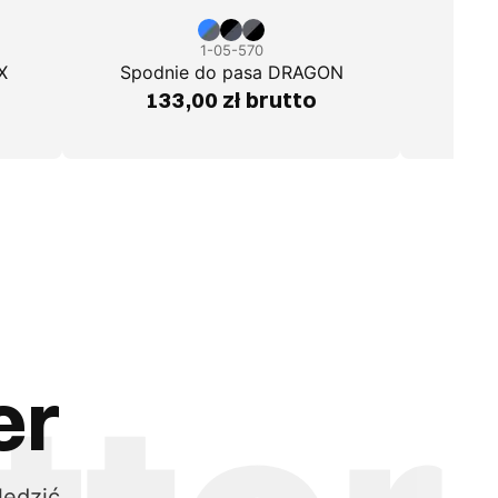
1-05-570
X
Spodnie do pasa DRAGON
Spod
133,00 zł brutto
1
er
ledzić