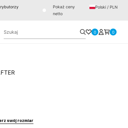
strybutorzy
Pokaż ceny
Polski / PLN
netto
0
0
AFTER
erz swój rozmiar