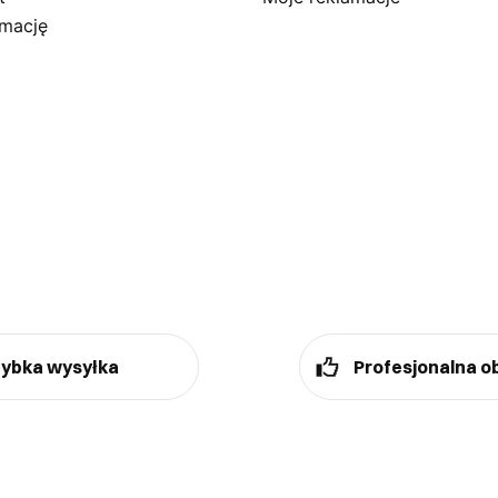
amację
ybka wysyłka
Profesjonalna o