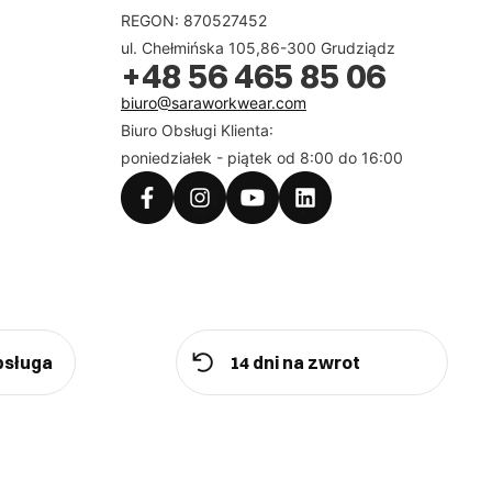
REGON: 870527452
ul. Chełmińska 105,86-300 Grudziądz
+48 56 465 85 06
biuro@saraworkwear.com
Biuro Obsługi Klienta:
poniedziałek - piątek od 8:00 do 16:00
bsługa
14 dni na zwrot