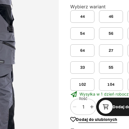
Wybierz wariant
44
46
54
56
64
27
33
55
102
104
Wysyłka w 1 dzień robocz
Ilość
Dodaj d
Dodaj do ulubionych