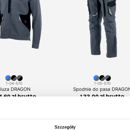
1-04-570
1-05-570
Bluza DRAGON
Spodnie do pasa DRAGO
,60 zł brutto
133,00 zł brutto
Szczegóły