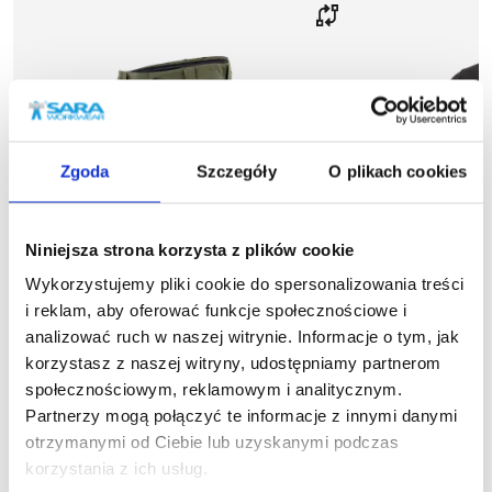
Zgoda
Szczegóły
O plikach cookies
Niniejsza strona korzysta z plików cookie
Wykorzystujemy pliki cookie do spersonalizowania treści
i reklam, aby oferować funkcje społecznościowe i
analizować ruch w naszej witrynie. Informacje o tym, jak
korzystasz z naszej witryny, udostępniamy partnerom
społecznościowym, reklamowym i analitycznym.
więcej
Partnerzy mogą połączyć te informacje z innymi danymi
1-22-525
1
otrzymanymi od Ciebie lub uzyskanymi podczas
Spodnie krótkie MOTIONFLEX
Bluza dresowa
korzystania z ich usług.
123,66 zł brutto