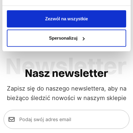
97,96 zł brutto
123,6
Zezwól na wszystkie
Spersonalizuj
Nasz newsletter
Zapisz się do naszego newslettera, aby na
bieżąco śledzić nowości w naszym sklepie