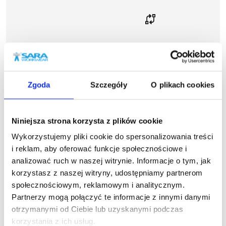
Zgoda
Szczegóły
O plikach cookies
Niniejsza strona korzysta z plików cookie
Wykorzystujemy pliki cookie do spersonalizowania treści
i reklam, aby oferować funkcje społecznościowe i
analizować ruch w naszej witrynie. Informacje o tym, jak
korzystasz z naszej witryny, udostępniamy partnerom
społecznościowym, reklamowym i analitycznym.
Partnerzy mogą połączyć te informacje z innymi danymi
więcej
otrzymanymi od Ciebie lub uzyskanymi podczas
1-22-535
1
Spodnie krótkie COTTONFLEX
Spodnie kr
korzystania z ich usług.