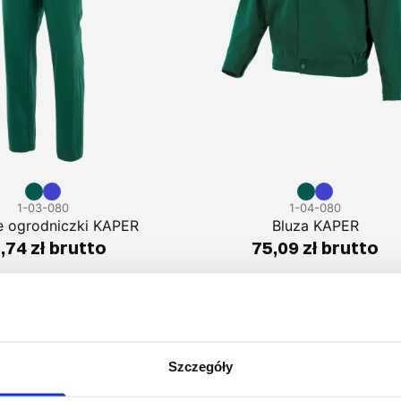
1-03-080
1-04-080
e ogrodniczki KAPER
Bluza KAPER
,74 zł brutto
75,09 zł brutto
Podobne produkty
Szczegóły