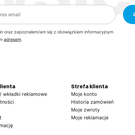
in oraz zapoznałem/am się z obowiązkiem informacyjnym
ym
adresem
.
lienta
Strefa klienta
 / wkładki reklamowe
Moje konto
tności
Historia zamówień
Moje zwroty
t
Moje reklamacje
amację