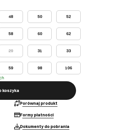
48
50
52
58
60
62
29
31
33
59
98
106
ch
o koszyka
Porównaj produkt
Formy płatności
Dokumenty do pobrania