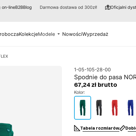
 on-line
B2B
Blog
Darmowa dostawa od 300zł!
Oficjalni dy
 robocza
Kolekcje
Modele
Nowości
Wyprzedaż
FLEX
1-05-105-28-00
Spodnie do pasa N
67,24 zł brutto
Kolor
:
Tabela rozmiarów
Dobi