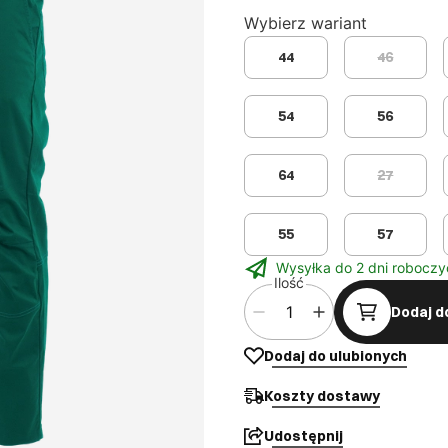
Wybierz wariant
44
46
54
56
64
27
55
57
Wysyłka do 2 dni roboczy
Ilość
Dodaj d
Dodaj do ulubionych
Koszty dostawy
Udostępnij