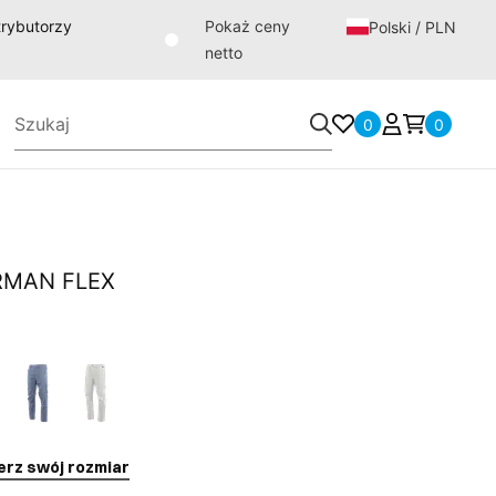
strybutorzy
Pokaż ceny
Polski / PLN
netto
0
0
ORMAN FLEX
erz swój rozmiar