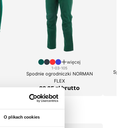
więcej
1-03-105
Spodn
Spodnie ogrodniczki NORMAN
FLEX
88,35 zł brutto
O plikach cookies