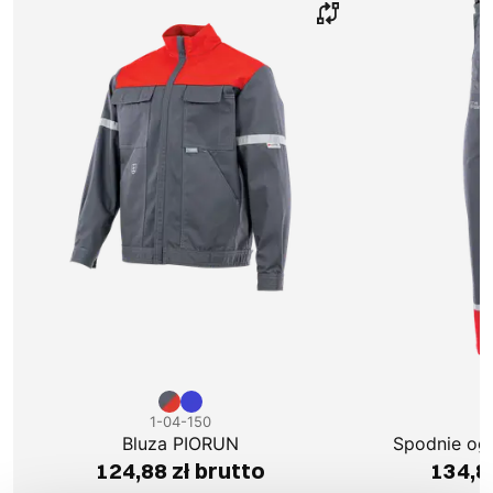
1-04-150
1
Bluza PIORUN
Spodnie og
124,88 zł brutto
134,8