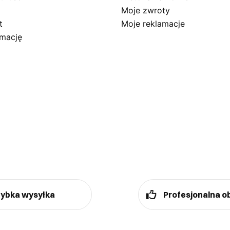
Moje zwroty
t
Moje reklamacje
amację
ybka wysyłka
Profesjonalna o