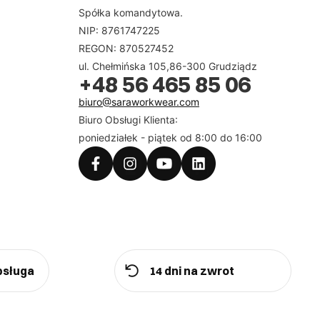
Spółka komandytowa.
NIP: 8761747225
REGON: 870527452
ul. Chełmińska 105,86-300 Grudziądz
+48 56 465 85 06
biuro@saraworkwear.com
Biuro Obsługi Klienta:
poniedziałek - piątek od 8:00 do 16:00
bsługa
14 dni na zwrot