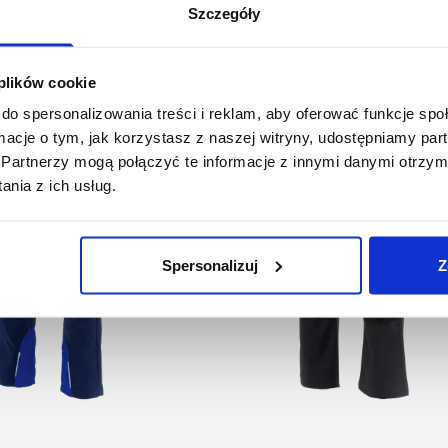
Podobne produkty
Szczegóły
 plików cookie
do spersonalizowania treści i reklam, aby oferować funkcje sp
ormacje o tym, jak korzystasz z naszej witryny, udostępniamy p
Partnerzy mogą połączyć te informacje z innymi danymi otrzym
nia z ich usług.
Spersonalizuj
Z