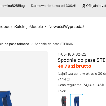
 on-line
B2B
Blog
Darmowa dostawa od 300zł!
Oficjalni dy
 robocza
Kolekcje
Modele
Nowości
Wyprzedaż
ie do pasa robocze
Spodnie do pasa STERNIK
1-05-180-32-22
Spodnie do pasa ST
40,78 zł brutto
Najniższa cena w okresie 30 d
74,14 zł
Cena regularna
:
74,14 zł
-
45
%
Kolor
: