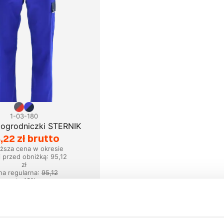
1-03-180
 ogrodniczki STERNIK
,22 zł brutto
iższa cena w okresie
i przed obniżką:
95,12
zł
na regularna
:
95,12
zł
-
43
%