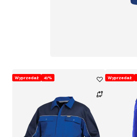
Wyprzedaż
41
%
Wyprzedaż