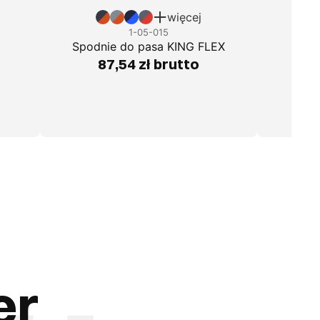
więcej
1-05-015
Spo
Spodnie do pasa KING FLEX
87,54 zł brutto
er