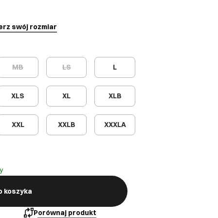
erz swój rozmiar
MB
LS
L
XLS
XL
XLB
XXL
XXLB
XXXLA
y
o koszyka
Porównaj produkt