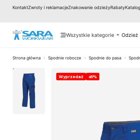
Kontakt
Zwroty i reklamacje
Znakowanie odzieży
Rabaty
Katalog
Wszystkie kategorie
Odzież
Strona główna
Spodnie robocze
Spodnie do pasa
Spodn
Wyprzedaż
45
%