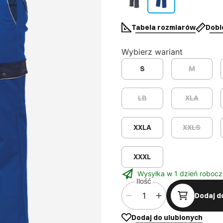
Tabela rozmiarów
Dobi
Wybierz wariant
S
M
LB
XLA
XXLA
XXLS
XXXL
Wysyłka w 1 dzień robocz
Ilość
Dodaj d
Dodaj do ulubionych