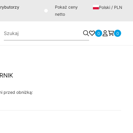
strybutorzy
Pokaż ceny
Polski / PLN
netto
0
0
ERNIK
ni przed obniżką: