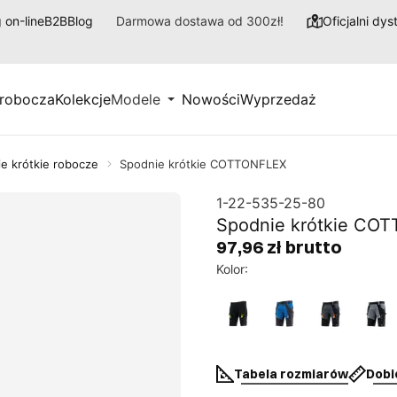
 on-line
B2B
Blog
Darmowa dostawa od 300zł!
Oficjalni dy
 robocza
Kolekcje
Modele
Nowości
Wyprzedaż
e krótkie robocze
Spodnie krótkie COTTONFLEX
1-22-535-25-80
Spodnie krótkie CO
97,96 zł brutto
Kolor
:
Tabela rozmiarów
Dobi