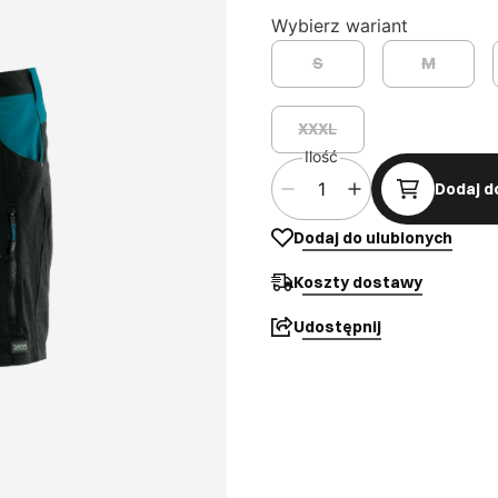
Wybierz wariant
S
M
XXXL
Ilość
Dodaj d
Dodaj do ulubionych
Koszty dostawy
Udostępnij