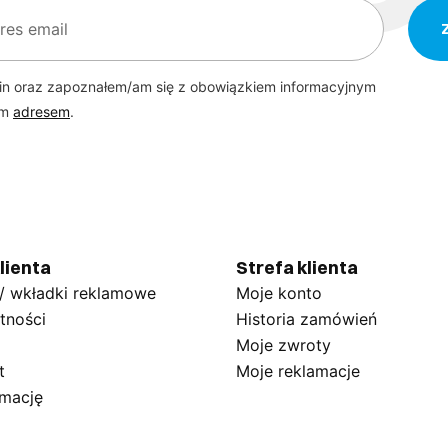
in oraz zapoznałem/am się z obowiązkiem informacyjnym
ym
adresem
.
lienta
Strefa klienta
 / wkładki reklamowe
Moje konto
tności
Historia zamówień
Moje zwroty
t
Moje reklamacje
amację