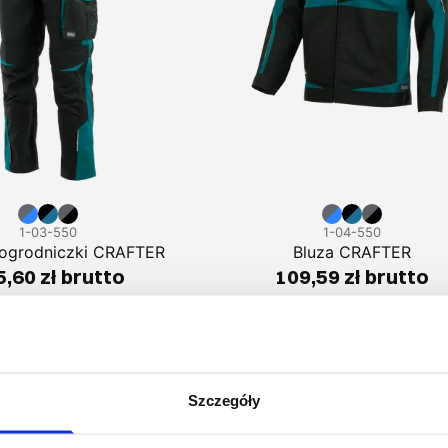
1-03-550
1-04-550
 ogrodniczki CRAFTER
Bluza CRAFTER
,60 zł brutto
109,59 zł brutto
Podobne produkty
Szczegóły