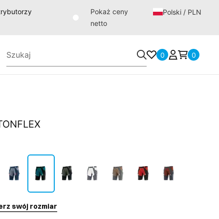
strybutorzy
Pokaż ceny
Polski / PLN
netto
0
0
TTONFLEX
erz swój rozmiar