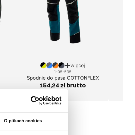
więcej
1-05-535
Spodnie do pasa COTTONFLEX
Kosz
154,24 zł brutto
O plikach cookies