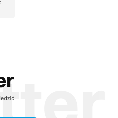
X
er
ledzić