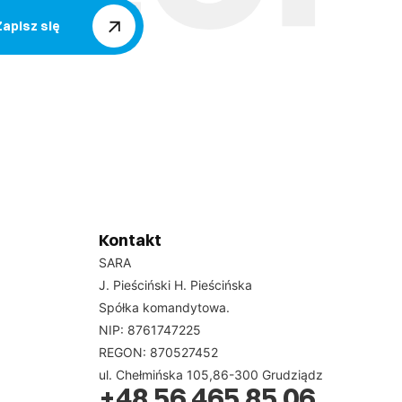
Zapisz się
Kontakt
SARA
J. Pieściński H. Pieścińska
Spółka komandytowa.
NIP: 8761747225
REGON: 870527452
ul. Chełmińska 105,86-300 Grudziądz
+48 56 465 85 06