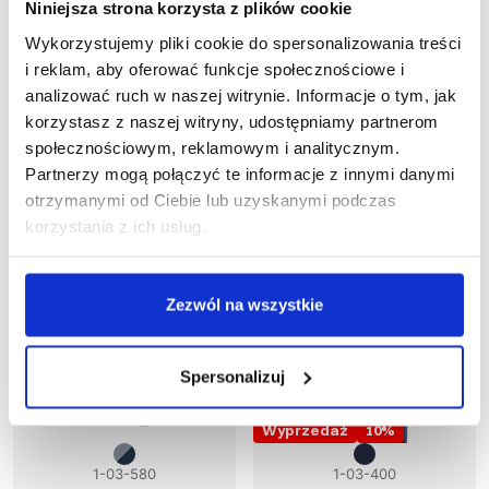
Niniejsza strona korzysta z plików cookie
1-03-435
1-03-490
Spodnie ogrodniczki
Spodnie ogrodniczki
Wykorzystujemy pliki cookie do spersonalizowania treści
MULTI PRO NEW 6 w 1
SPAWACZ HEAVY
i reklam, aby oferować funkcje społecznościowe i
436,75 zł brutto
295,36 zł brutto
analizować ruch w naszej witrynie. Informacje o tym, jak
korzystasz z naszej witryny, udostępniamy partnerom
społecznościowym, reklamowym i analitycznym.
Partnerzy mogą połączyć te informacje z innymi danymi
otrzymanymi od Ciebie lub uzyskanymi podczas
korzystania z ich usług.
Zezwól na wszystkie
Spersonalizuj
Wyprzedaż
10
%
1-03-580
1-03-400