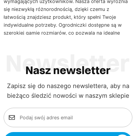
wymagających użytkowników. Nasza oferta wyróżnia
się niezwykłą różnorodnością, dzięki czemu z
łatwością znajdziesz produkt, który spełni Twoje
indywidualne potrzeby. Ogrodniczki dostępne są w
szerokiej gamie rozmiarów, co pozwala na idealne
dopasowanie do sylwetki, niezależnie od Twojej
budowy ciała. W ofercie naszych specjalistycznych
spodni ogrodniczek, dostępna jest szeroka gama
kolorystyczna, obejmująca zarówno klasyczne barwy,
Nasz newsletter
takie jak szary czy granatowy, jak i bardziej wyraziste
zestawienia, na przykład żółto-granatowe czy czarno-
Zapisz się do naszego newslettera, aby na
pomarańczowe. Taka różnorodność umożliwia
bieżąco śledzić nowości w naszym sklepie
wyrażenie indywidualnego stylu nawet w środowisku
pracy.
Materiały zastosowane w naszych ogrodniczkach