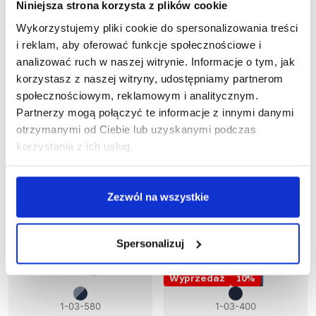
Niniejsza strona korzysta z plików cookie
1-03-435
1-03-490
Spodnie ogrodniczki
Spodnie ogrodniczki
Wykorzystujemy pliki cookie do spersonalizowania treści
MULTI PRO NEW 6 w 1
SPAWACZ HEAVY
i reklam, aby oferować funkcje społecznościowe i
436,75 zł brutto
295,36 zł brutto
analizować ruch w naszej witrynie. Informacje o tym, jak
korzystasz z naszej witryny, udostępniamy partnerom
społecznościowym, reklamowym i analitycznym.
Partnerzy mogą połączyć te informacje z innymi danymi
otrzymanymi od Ciebie lub uzyskanymi podczas
korzystania z ich usług.
Zezwól na wszystkie
Spersonalizuj
Wyprzedaż
10
%
1-03-580
1-03-400