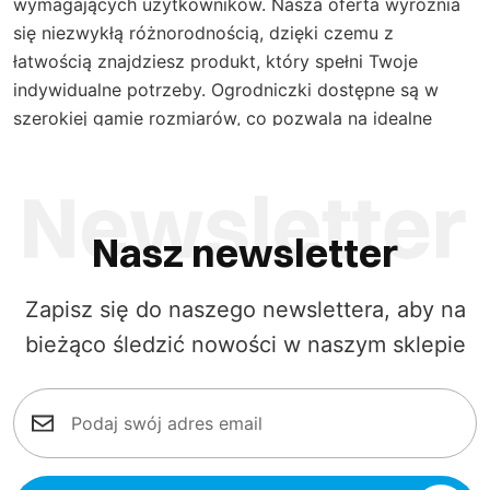
wymagających użytkowników. Nasza oferta wyróżnia
się niezwykłą różnorodnością, dzięki czemu z
łatwością znajdziesz produkt, który spełni Twoje
indywidualne potrzeby. Ogrodniczki dostępne są w
szerokiej gamie rozmiarów, co pozwala na idealne
dopasowanie do sylwetki, niezależnie od Twojej
budowy ciała. W ofercie naszych specjalistycznych
spodni ogrodniczek, dostępna jest szeroka gama
kolorystyczna, obejmująca zarówno klasyczne barwy,
Nasz newsletter
takie jak szary czy granatowy, jak i bardziej wyraziste
zestawienia, na przykład żółto-granatowe czy czarno-
Zapisz się do naszego newslettera, aby na
pomarańczowe. Taka różnorodność umożliwia
bieżąco śledzić nowości w naszym sklepie
wyrażenie indywidualnego stylu nawet w środowisku
pracy.
Materiały zastosowane w naszych ogrodniczkach