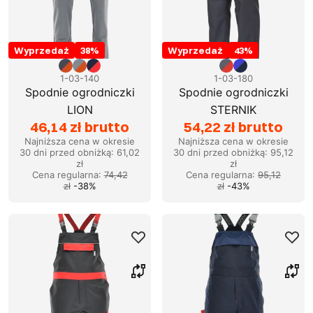
Wyprzedaż
38
%
Wyprzedaż
43
%
1-03-140
1-03-180
Spodnie ogrodniczki
Spodnie ogrodniczki
LION
STERNIK
46,14 zł brutto
54,22 zł brutto
Najniższa cena w okresie
Najniższa cena w okresie
30 dni przed obniżką:
61,02
30 dni przed obniżką:
95,12
zł
zł
Cena regularna
:
74,42
Cena regularna
:
95,12
zł
-
38
%
zł
-
43
%