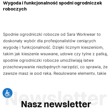
Wygoda i funkcjonalność spodni ogrodniczek
roboczych
Spodnie ogrodniczki robocze od Sara Workwear to
doskonały wybór dla profesjonalistów ceniących
wygodę i funkcjonalność. Dzięki licznym kieszeniom,
takim jak kieszenie wsuwane, udowe czy tylne z patką,
spodnie ogrodniczki robocze umożliwiają łatwe
przechowywanie niezbędnych narzędzi, co sprawia, że
zawsze masz je pod ręką. Regulowane elementy, takie
jak szelki i pas, dają możliwość idealnego
dopasowania, co jest szczególnie ważne podczas
długotrwałej pracy w różnych branżach. Ogrodniczki
robocze utrzymują wysoki komfort noszenia, co jest
Nasz newsletter
kluczowe, gdy spędzasz długie godziny na nogach.