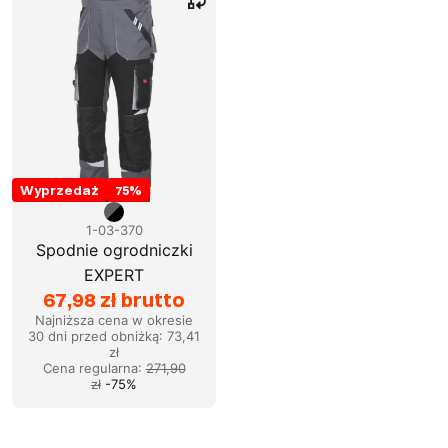
Wyprzedaż
75
%
1-03-370
Spodnie ogrodniczki
EXPERT
67,98 zł brutto
Najniższa cena w okresie
30 dni przed obniżką:
73,41
zł
Cena regularna
:
271,90
zł
-
75
%