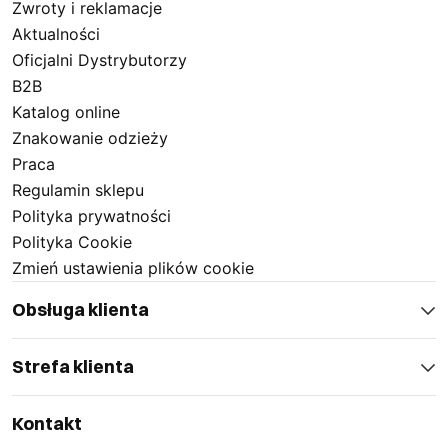
regulowanym elementom dopasowującym,
Zwroty i reklamacje
Aktualności
różnorodności pod względem materiałów i kolorystyki.
Oficjalni Dystrybutorzy
B2B
Katalog online
Znakowanie odzieży
Zaufaj doświadczeniu i jakości Sara Workwear, by
Praca
cieszyć się pełnym komfortem każdego dnia.
Regulamin sklepu
Polityka prywatności
Polityka Cookie
Zmień ustawienia plików cookie
Bogaty wybór kolorów i rozmiarów
Obsługa klienta
Wybierając ogrodniczki spodnie z oferty Sara
Strefa klienta
Workwear, zyskujesz możliwość dostosowania ubrań
roboczych ogrodniczki do swoich indywidualnych
Kontakt
potrzeb. Różnorodność dostępnych modeli pozwala na