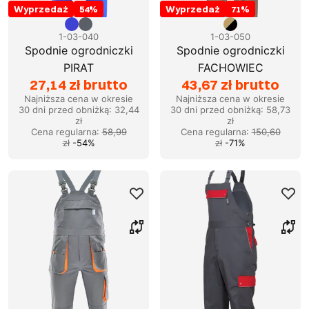
Wyprzedaż
54
%
Wyprzedaż
71
%
1-03-040
1-03-050
Spodnie ogrodniczki
Spodnie ogrodniczki
PIRAT
FACHOWIEC
27,14 zł brutto
43,67 zł brutto
Najniższa cena w okresie
Najniższa cena w okresie
30 dni przed obniżką:
32,44
30 dni przed obniżką:
58,73
zł
zł
Cena regularna
:
58,99
Cena regularna
:
150,60
zł
-
54
%
zł
-
71
%