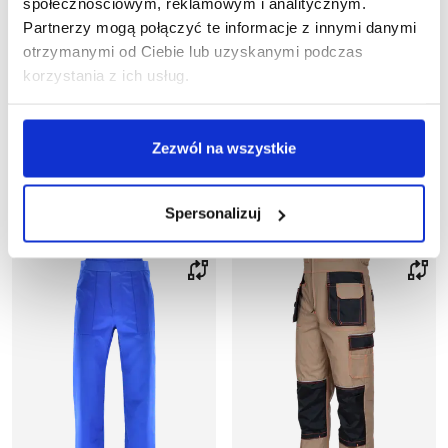
społecznościowym, reklamowym i analitycznym.
Spodnie ogrodniczki
Spodnie ogrodniczki
Partnerzy mogą połączyć te informacje z innymi danymi
DRAGON
TIGER
otrzymanymi od Ciebie lub uzyskanymi podczas
160,47 zł brutto
48,83 zł brutto
korzystania z ich usług.
Najniższa cena w okresie
30 dni przed obniżką:
61,97
zł
Cena regularna
:
93,90
Zezwól na wszystkie
zł
-
48
%
Spersonalizuj