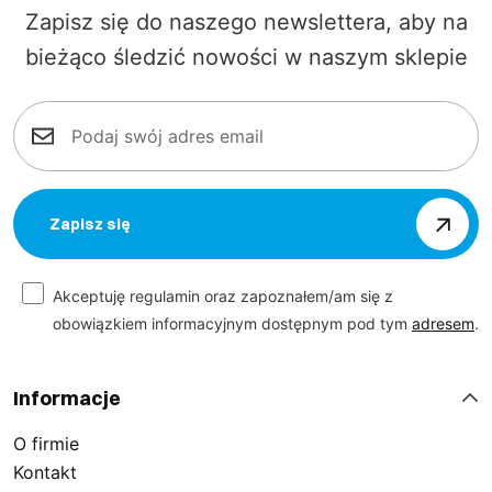
Zapisz się do naszego newslettera, aby na
bieżąco śledzić nowości w naszym sklepie
Doceniasz różnorodność? Oferujemy bogaty wybór
spodni roboczych ogrodniczek w wielu rozmiarach i
kolorach. Spodnie robocze ogrodniczki to inwestycja w
Twój komfort, a jednocześnie idealne uzupełnienie
Twojej garderoby roboczej. Stosunek ceny do jakości
Zapisz się
oraz szeroka gama produktów sprawiają, że Sara
Workwear wyróżnia się na rynku. Skorzystaj z naszej
oferty i przekonaj się, jak nasze ogrodniczki robocze
Akceptuję regulamin oraz zapoznałem/am się z
mogą podnieść jakość Twojej pracy dzięki:
obowiązkiem informacyjnym dostępnym pod tym
adresem
.
Informacje
licznym, funkcjonalnym kieszeniom,
O firmie
Kontakt