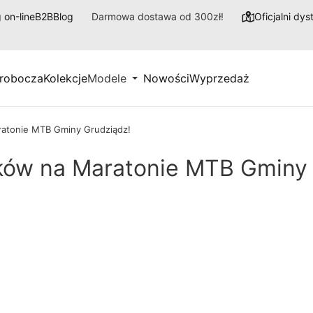
 on-line
B2B
Blog
Darmowa dostawa od 300zł!
Oficjalni dy
 robocza
Kolekcje
Modele
Nowości
Wyprzedaż
atonie MTB Gminy Grudziądz!
ków na Maratonie MTB Gminy 