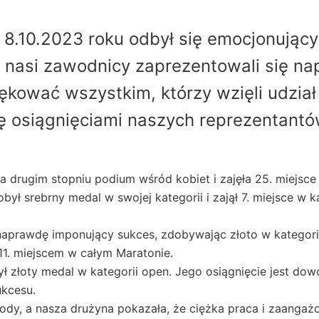
8.10.2023 roku odbył się emocjonując
 nasi zawodnicy zaprezentowali się n
ękować wszystkim, którzy wzięli udzia
ię osiągnięciami naszych reprezentantó
a drugim stopniu podium wśród kobiet i zajęła 25. miejsce 
ył srebrny medal w swojej kategorii i zajął 7. miejsce w k
naprawdę imponujący sukces, zdobywając złoto w kategorii
11. miejscem w całym Maratonie.
ył złoty medal w kategorii open. Jego osiągnięcie jest dow
ukcesu.
ody, a nasza drużyna pokazała, że ciężka praca i zaangażo