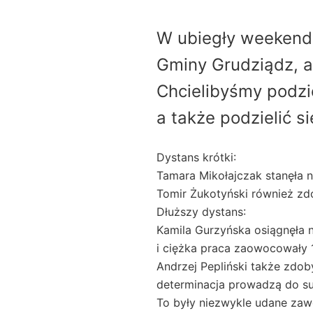
W ubiegły weekend 
Gminy Grudziądz, a
Chcielibyśmy podzi
a także podzielić s
Dystans krótki:
Tamara Mikołajczak stanęła n
Tomir Żukotyński również zdob
Dłuższy dystans:
Kamila Gurzyńska osiągnęła 
i ciężka praca zaowocowały 
Andrzej Pepliński także zdob
determinacja prowadzą do s
To były niezwykle udane zaw