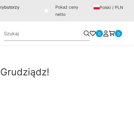
strybutorzy
Pokaż ceny
Polski / PLN
netto
0
0
Grudziądz!