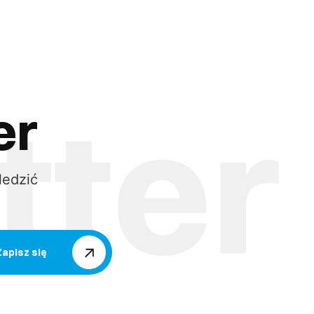
er
ledzić
Zapisz się