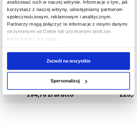
analizować ruch w naszej witrynie. Informacje o tym, jak
korzystasz z naszej witryny, udostępniamy partnerom
społecznościowym, reklamowym i analitycznym.
Partnerzy mogą połączyć te informacje z innymi danymi
otrzymanymi od Ciebie lub uzyskanymi podczas
korzystania z ich usług.
Zezwól na wszystkie
Nowość
Nowość
1-25-04003
1-
Trzewiki bezpieczne spawalnicze
Trzewiki bezpi
Spersonalizuj
BRISTOL S3S FO HRO SC SR
194,70 zł brutto
225,2