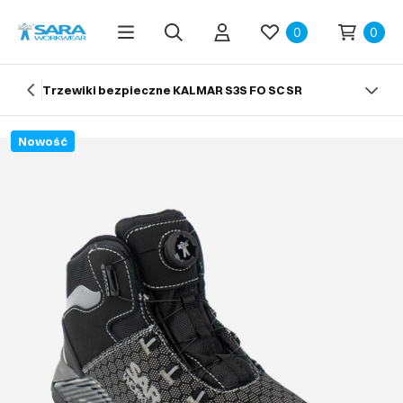
0
0
Trzewiki bezpieczne KALMAR S3S FO SC SR
Nowość