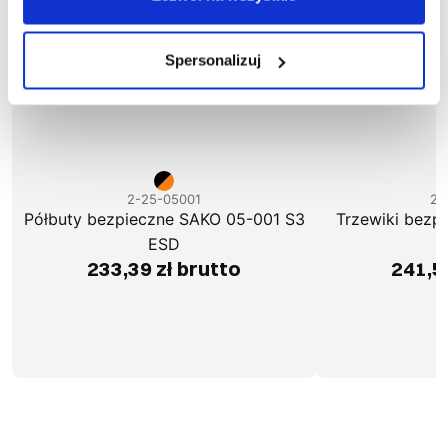
Spersonalizuj
2-25-05001
2-
Półbuty bezpieczne SAKO 05-001 S3
Trzewiki bezp
ESD
233,39 zł brutto
241,5