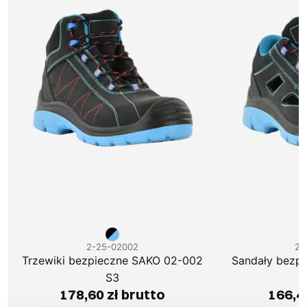
2-25-02002
2-
Trzewiki bezpieczne SAKO 02-002
Sandały bezp
S3
178,60 zł brutto
166,4