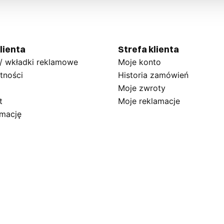
lienta
Strefa klienta
 / wkładki reklamowe
Moje konto
tności
Historia zamówień
Moje zwroty
t
Moje reklamacje
amację