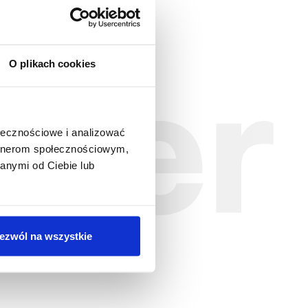
O plikach cookies
er
ołecznościowe i analizować
ledzić
artnerom społecznościowym,
anymi od Ciebie lub
Zapisz się
ezwól na wszystkie