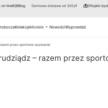
 on-line
B2B
Blog
Darmowa dostawa od 300zł!
Oficjalni dy
 robocza
Kolekcje
Modele
Nowości
Wyprzedaż
razem przez sportowe wyzwania!
udziądz – razem przez sport