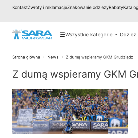
Kontakt
Zwroty i reklamacje
Znakowanie odzieży
Rabaty
Katalog
Wszystkie kategorie
Odzież
Strona główna
News
Z dumą wspieramy GKM Grudziądz – 
Z dumą wspieramy GKM Gr