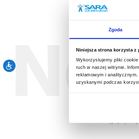
Zgoda
N
Niniejsza strona korzysta z
Wykorzystujemy pliki cookie 
Zapis
ruch w naszej witrynie. Inf
reklamowym i analitycznym. 
uzyskanymi podczas korzysta
Akceptuję regulam
dostępnym pod t