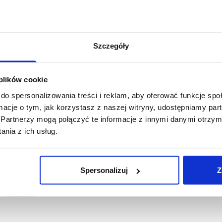
Szczegóły
asz newslett
 plików cookie
do spersonalizowania treści i reklam, aby oferować funkcje sp
z się do naszego newslettera, aby na bieżąco ś
ormacje o tym, jak korzystasz z naszej witryny, udostępniamy p
nowości w naszym sklepie
Partnerzy mogą połączyć te informacje z innymi danymi otrzym
nia z ich usług.
Spersonalizuj
Z
in oraz zapoznałem/am się z obowiązkiem informacyjnym
ym
adresem
.