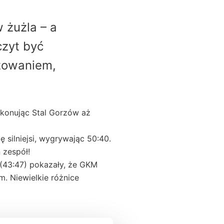
 żużla – a
zyt być
żowaniem,
okonując Stal Gorzów aż
 silniejsi, wygrywając 50:40.
 zespół!
 (43:47) pokazały, że
GKM
. Niewielkie różnice