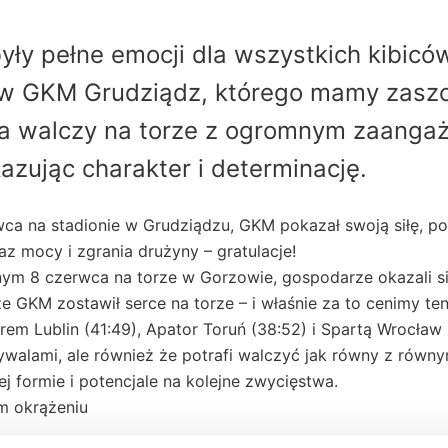
yły pełne emocji dla wszystkich kibiców
ów
GKM
Grudziądz, którego mamy zaszc
a walczy na torze z ogromnym zaanga
azując charakter i determinację.
ca na stadionie w Grudziądzu,
GKM
pokazał swoją siłę, p
z mocy i zgrania drużyny – gratulacje!
ym 8 czerwca na torze w Gorzowie, gospodarze okazali się
 że
GKM
zostawił serce na torze – i właśnie za to cenimy ten
em Lublin (41:49), Apator Toruń (38:52) i Spartą Wrocław
walami, ale również że potrafi walczyć jak równy z równym
 formie i potencjale na kolejne zwycięstwa.
m okrążeniu