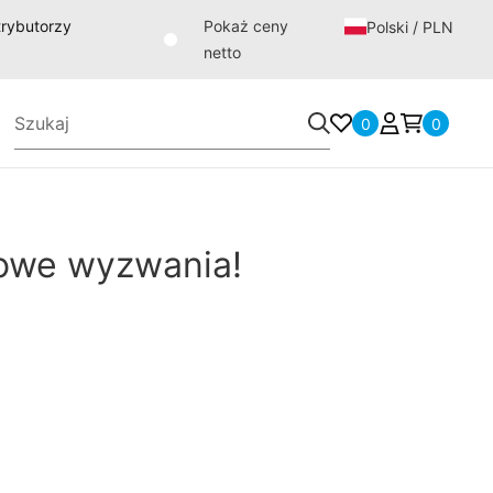
strybutorzy
Pokaż ceny
Polski / PLN
netto
0
0
owe wyzwania!