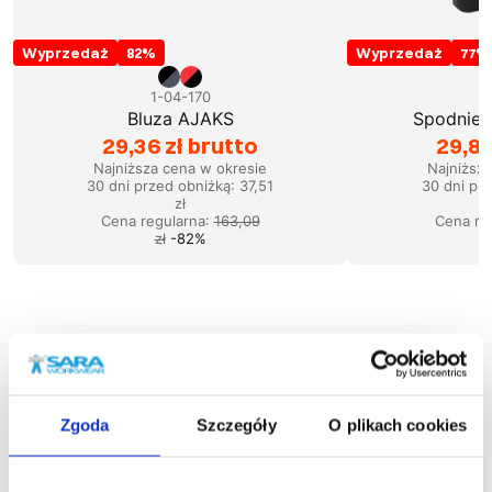
Wyprzedaż
82
%
Wyprzedaż
77
%
1-04-170
1
Bluza AJAKS
Spodnie 
29,36 zł brutto
29,87
Najniższa cena w okresie
Najniższ
30 dni przed obniżką:
37,51
30 dni pr
zł
Cena regularna
:
163,09
Cena re
zł
-
82
%
Podobne produkty
Zgoda
Szczegóły
O plikach cookies