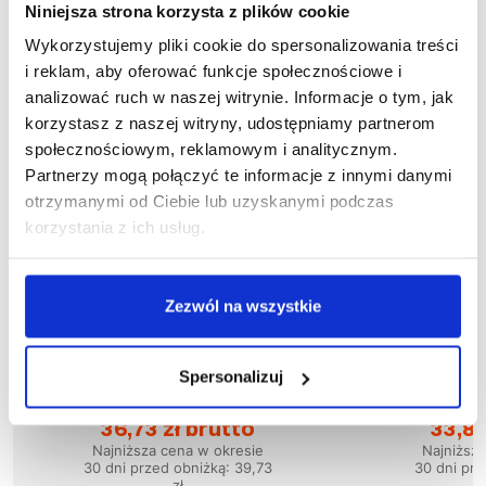
Niniejsza strona korzysta z plików cookie
Wykorzystujemy pliki cookie do spersonalizowania treści
i reklam, aby oferować funkcje społecznościowe i
analizować ruch w naszej witrynie. Informacje o tym, jak
korzystasz z naszej witryny, udostępniamy partnerom
społecznościowym, reklamowym i analitycznym.
Partnerzy mogą połączyć te informacje z innymi danymi
otrzymanymi od Ciebie lub uzyskanymi podczas
korzystania z ich usług.
Zezwól na wszystkie
Wyprzedaż
51
%
Wyprzedaż
50
%
Spersonalizuj
1-04-030
1
Bluza TIGER
Blu
36,73 zł brutto
33,83
Najniższa cena w okresie
Najniższ
30 dni przed obniżką:
39,73
30 dni prz
zł