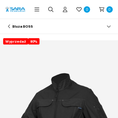
0
0
Bluza BOSS
Wyprzedaż
80
%