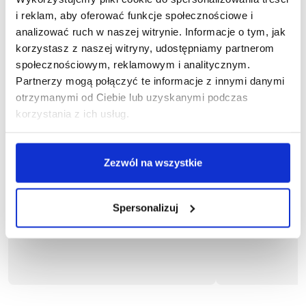
i reklam, aby oferować funkcje społecznościowe i
analizować ruch w naszej witrynie. Informacje o tym, jak
korzystasz z naszej witryny, udostępniamy partnerom
społecznościowym, reklamowym i analitycznym.
Partnerzy mogą połączyć te informacje z innymi danymi
otrzymanymi od Ciebie lub uzyskanymi podczas
korzystania z ich usług.
Zezwól na wszystkie
1-04-270
1
Bluza DROGOWIEC STANDARD
Bluza
104,72 zł brutto
132,1
Spersonalizuj