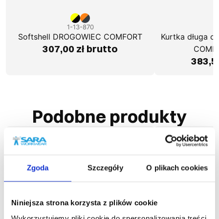
1-13-870
1
Softshell DROGOWIEC COMFORT
Kurtka długa 
307,00 zł brutto
COMFO
383,5
Podobne produkty
Zgoda
Szczegóły
O plikach cookies
Niniejsza strona korzysta z plików cookie
Wykorzystujemy pliki cookie do spersonalizowania treści