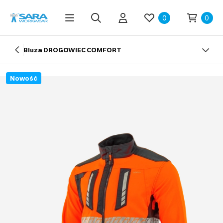
0
0
Bluza DROGOWIEC COMFORT
Nowość