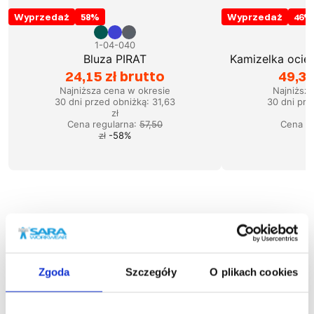
Wyprzedaż
58
%
Wyprzedaż
46
%
1-04-040
Bluza PIRAT
Kamizelka oci
24,15 zł brutto
49,38
Najniższa cena w okresie
Najniższ
30 dni przed obniżką:
31,63
30 dni prz
zł
Cena regularna
:
57,50
Cena re
zł
-
58
%
Podobne produkty
Zgoda
Szczegóły
O plikach cookies