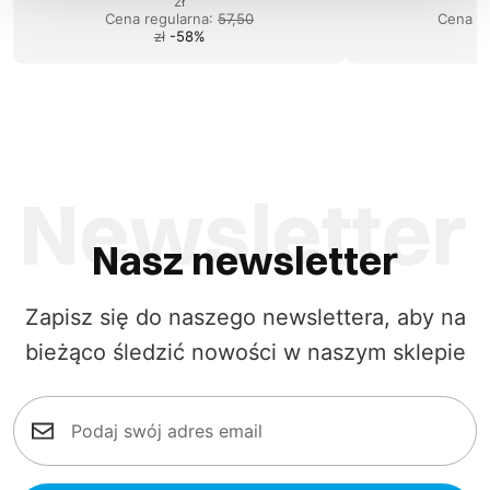
zł
Cena regularna
:
57,50
Cena re
zł
-
58
%
Nasz newsletter
Zapisz się do naszego newslettera, aby na
bieżąco śledzić nowości w naszym sklepie