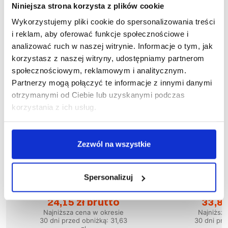
Niniejsza strona korzysta z plików cookie
Wykorzystujemy pliki cookie do spersonalizowania treści
i reklam, aby oferować funkcje społecznościowe i
analizować ruch w naszej witrynie. Informacje o tym, jak
korzystasz z naszej witryny, udostępniamy partnerom
społecznościowym, reklamowym i analitycznym.
Partnerzy mogą połączyć te informacje z innymi danymi
otrzymanymi od Ciebie lub uzyskanymi podczas
korzystania z ich usług.
Zezwól na wszystkie
Wyprzedaż
58
%
Wyprzedaż
50
%
Spersonalizuj
1-04-040
1
Bluza PIRAT
Blu
24,15 zł brutto
33,83
Najniższa cena w okresie
Najniższ
30 dni przed obniżką:
31,63
30 dni prz