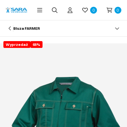
0
0
Bluza FARMER
Wyprzedaż
65
%