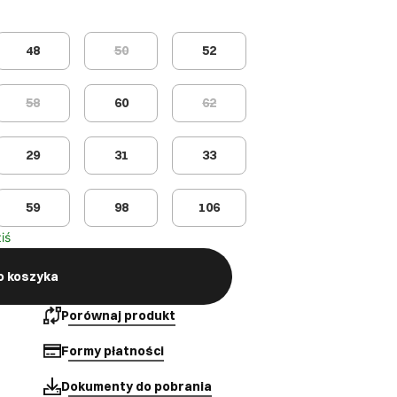
48
50
52
58
60
62
29
31
33
59
98
106
iś
o koszyka
Porównaj produkt
Formy płatności
Dokumenty do pobrania