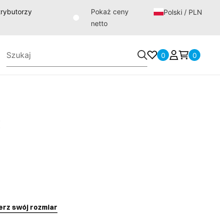
strybutorzy
Pokaż ceny
Polski / PLN
netto
0
0
X
erz swój rozmiar