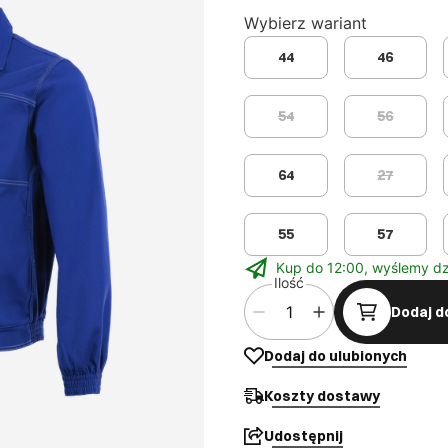
Wybierz wariant
44
46
54
56
64
27
55
57
Kup do 12:00, wyślemy dz
Ilość
Dodaj d
Dodaj do ulubionych
Koszty dostawy
Udostępnij