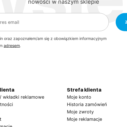
nowości w naszym sklepie
in oraz zapoznałem/am się z obowiązkiem informacyjnym
ym
adresem
.
lienta
Strefa klienta
 / wkładki reklamowe
Moje konto
tności
Historia zamówień
Moje zwroty
t
Moje reklamacje
amację