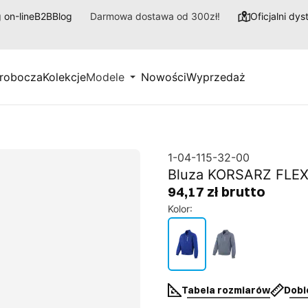
 on-line
B2B
Blog
Darmowa dostawa od 300zł!
Oficjalni dy
 robocza
Kolekcje
Modele
Nowości
Wyprzedaż
1-04-115-32-00
Bluza KORSARZ FLE
94,17 zł brutto
Kolor
:
Tabela rozmiarów
Dobi