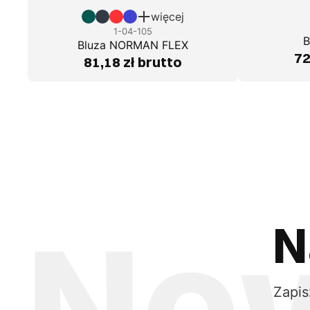
więcej
1-04-105
B
Bluza NORMAN FLEX
72
81,18 zł brutto
N
Zapis