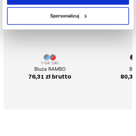
Spersonalizuj
1-04-340
1
Bluza RAMBO
Bl
76,31 zł brutto
80,37