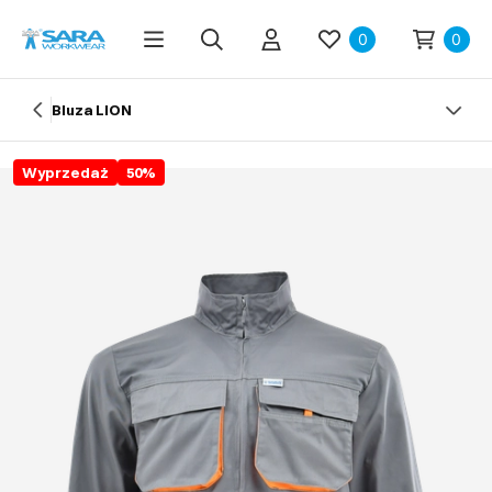
0
0
Bluza LION
Wyprzedaż
50
%