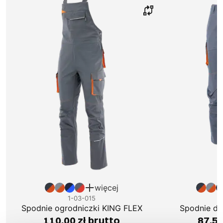
więcej
1-03-015
1
Spodnie ogrodniczki KING FLEX
Spodnie do
110,00 zł brutto
87,54