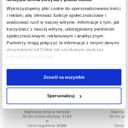
Wykorzystujemy pliki cookie do spersonalizowania treści
i reklam, aby oferować funkcje społecznościowe i
analizować ruch w naszej witrynie. Informacje o tym, jak
korzystasz z naszej witryny, udostępniamy partnerom
społecznościowym, reklamowym i analitycznym.
Partnerzy mogą połączyć te informacje z innymi danymi
otrzymanymi od Ciebie lub uzyskanymi podczas
korzystania z ich usług.
Zezwól na wszystkie
Wyprzedaż
58
%
Wyprzedaż
50
%
1-04-040
1
Spersonalizuj
Bluza PIRAT
Blu
24,15 zł brutto
33,83
Najniższa cena w okresie
Najniższ
30 dni przed obniżką:
31,63
30 dni prz
zł
Cena regularna
:
57,50
Cena re