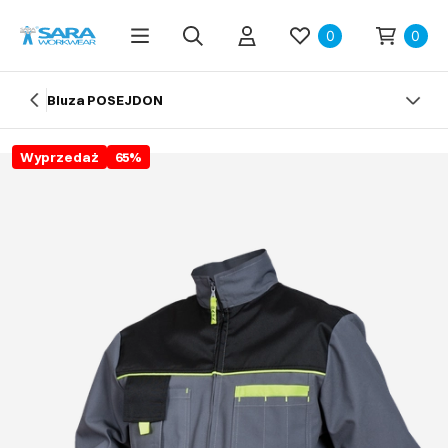
0
0
Bluza POSEJDON
Wyprzedaż
65
%