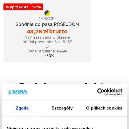
Wyprzedaż
53
%
1-05-220
Spodnie do pasa POSEJDON
43,28 zł brutto
Najniższa cena w okresie
30 dni przed obniżką:
51,57
zł
Cena regularna
:
92,09
zł
-
53
%
Podobne produkty
Zgoda
Szczegóły
O plikach cookies
Niniejsza strona korzysta z plików cookie