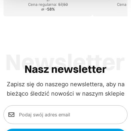
Cena regularna
:
57,50
Cena re
zł
-
58
%
Nasz newsletter
Zapisz się do naszego newslettera, aby na
bieżąco śledzić nowości w naszym sklepie