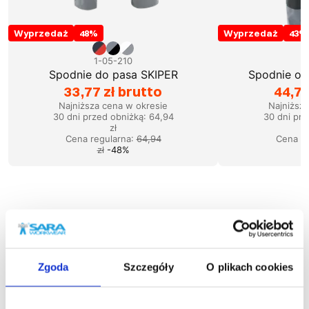
Wyprzedaż
48
%
Wyprzedaż
43
%
1-05-210
1
Spodnie do pasa SKIPER
Spodnie og
33,77 zł brutto
44,73
Najniższa cena w okresie
Najniższ
30 dni przed obniżką:
64,94
30 dni prz
zł
Cena regularna
:
64,94
Cena re
zł
-
48
%
Podobne produkty
Zgoda
Szczegóły
O plikach cookies