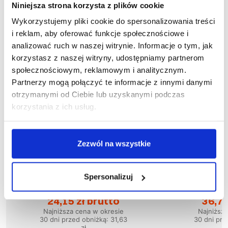
Niniejsza strona korzysta z plików cookie
Wykorzystujemy pliki cookie do spersonalizowania treści
i reklam, aby oferować funkcje społecznościowe i
analizować ruch w naszej witrynie. Informacje o tym, jak
korzystasz z naszej witryny, udostępniamy partnerom
społecznościowym, reklamowym i analitycznym.
Partnerzy mogą połączyć te informacje z innymi danymi
otrzymanymi od Ciebie lub uzyskanymi podczas
korzystania z ich usług.
Zezwól na wszystkie
Wyprzedaż
58
%
Wyprzedaż
51
%
Spersonalizuj
1-04-040
1
Bluza PIRAT
Blu
24,15 zł brutto
36,73
Najniższa cena w okresie
Najniższ
30 dni przed obniżką:
31,63
30 dni prz
zł