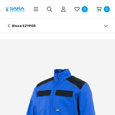
0
0
Bluza SZYPER