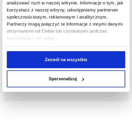
analizować ruch w naszej witrynie. Informacje o tym, jak
korzystasz z naszej witryny, udostępniamy partnerom
społecznościowym, reklamowym i analitycznym.
Partnerzy mogą połączyć te informacje z innymi danymi
otrzymanymi od Ciebie lub uzyskanymi podczas
korzystania z ich usług.
1-04-020
1
Zezwól na wszystkie
Bluza ROCKY
Bl
95,66 zł brutto
80,37
Spersonalizuj