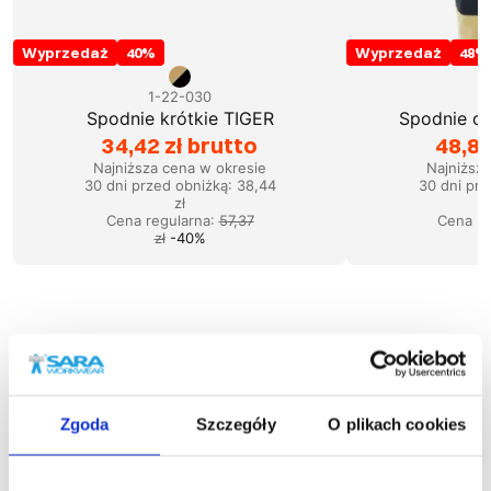
Wyprzedaż
40
%
Wyprzedaż
48
%
1-22-030
1
Spodnie krótkie TIGER
Spodnie og
34,42 zł brutto
48,83
Najniższa cena w okresie
Najniższ
30 dni przed obniżką:
38,44
30 dni prz
zł
Cena regularna
:
57,37
Cena re
zł
-
40
%
Podobne produkty
Zgoda
Szczegóły
O plikach cookies