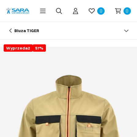
0
0
Bluza TIGER
Wyprzedaż
57
%