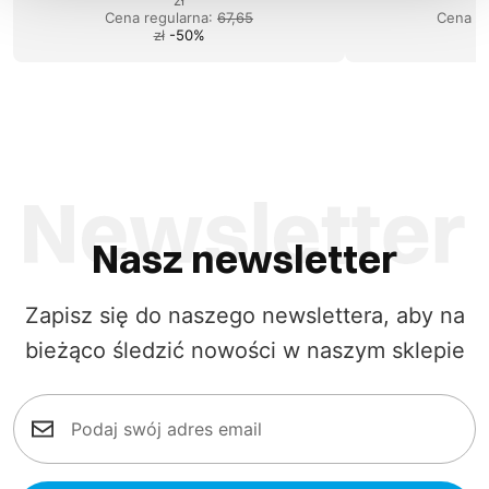
Cena regularna
:
67,65
Cena re
zł
-
50
%
Nasz newsletter
Zapisz się do naszego newslettera, aby na
bieżąco śledzić nowości w naszym sklepie