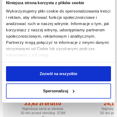
Niniejsza strona korzysta z plików cookie
Wykorzystujemy pliki cookie do spersonalizowania treści
i reklam, aby oferować funkcje społecznościowe i
analizować ruch w naszej witrynie. Informacje o tym, jak
korzystasz z naszej witryny, udostępniamy partnerom
społecznościowym, reklamowym i analitycznym.
Partnerzy mogą połączyć te informacje z innymi danymi
otrzymanymi od Ciebie lub uzyskanymi podczas
korzystania z ich usług.
Zezwól na wszystkie
Wyprzedaż
50
%
Wyprzedaż
58
%
Spersonalizuj
1-04-210
1
Bluza SKIPER
Blu
33,83 zł brutto
24,15
Najniższa cena w okresie
Najniższ
30 dni przed obniżką:
37,88
30 dni prz
zł