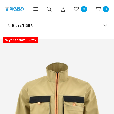
0
0
Bluza TIGER
Wyprzedaż
57
%