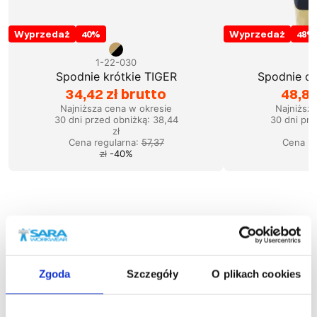
Wyprzedaż
40
%
Wyprzedaż
48
%
1-22-030
1
Spodnie krótkie TIGER
Spodnie og
34,42 zł brutto
48,83
Najniższa cena w okresie
Najniższ
30 dni przed obniżką:
38,44
30 dni prz
zł
Cena regularna
:
57,37
Cena re
zł
-
40
%
Podobne produkty
Zgoda
Szczegóły
O plikach cookies