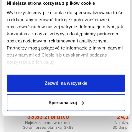
Niniejsza strona korzysta z plików cookie
Wykorzystujemy pliki cookie do spersonalizowania treści
i reklam, aby oferować funkcje społecznościowe i
analizować ruch w naszej witrynie. Informacje o tym, jak
korzystasz z naszej witryny, udostępniamy partnerom
społecznościowym, reklamowym i analitycznym.
Partnerzy mogą połączyć te informacje z innymi danymi
otrzymanymi od Ciebie lub uzyskanymi podczas
korzystania z ich usług.
Zezwól na wszystkie
Wyprzedaż
50
%
Wyprzedaż
58
%
Spersonalizuj
1-04-210
1
Bluza SKIPER
Blu
33,83 zł brutto
24,15
Najniższa cena w okresie
Najniższ
30 dni przed obniżką:
37,88
30 dni prz
zł