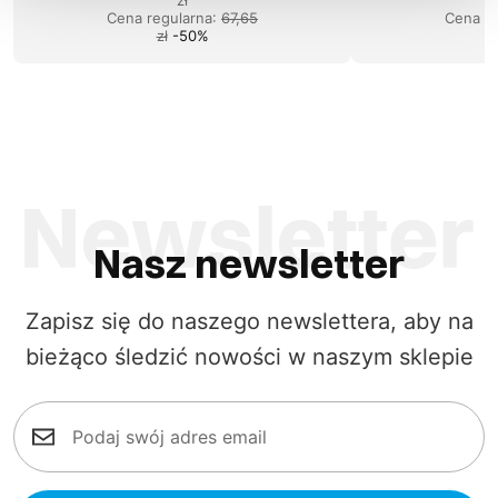
Cena regularna
:
67,65
Cena re
zł
-
50
%
Nasz newsletter
Zapisz się do naszego newslettera, aby na
bieżąco śledzić nowości w naszym sklepie