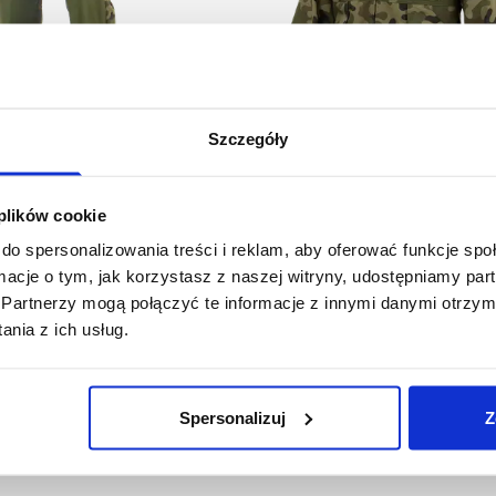
Szczegóły
 plików cookie
więcej
do spersonalizowania treści i reklam, aby oferować funkcje sp
1-04-010
1-05-010
ormacje o tym, jak korzystasz z naszej witryny, udostępniamy p
Bluza KING
nie do pasa KING
40,19 zł brutto
Partnerzy mogą połączyć te informacje z innymi danymi otrzym
,69 zł brutto
Najniższa cena w okresie
nia z ich usług.
iższa cena w okresie
30 dni przed obniżką:
80,37
 przed obniżką:
76,44
zł
zł
Cena regularna
:
80,37
a regularna
:
76,44
zł
-
50
%
zł
-
52
%
Spersonalizuj
Z