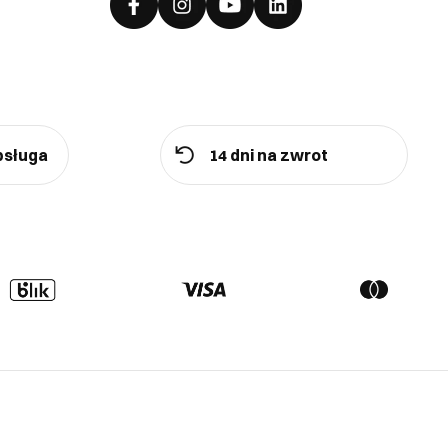
bsługa
14 dni na zwrot