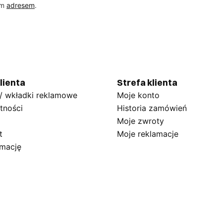
ym
adresem
.
lienta
Strefa klienta
 / wkładki reklamowe
Moje konto
tności
Historia zamówień
Moje zwroty
t
Moje reklamacje
amację