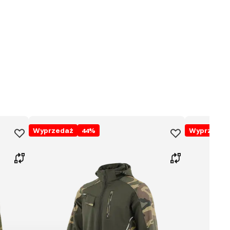
Wyprzedaż
44
%
Wyprzedaż