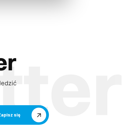
er
ledzić
Zapisz się