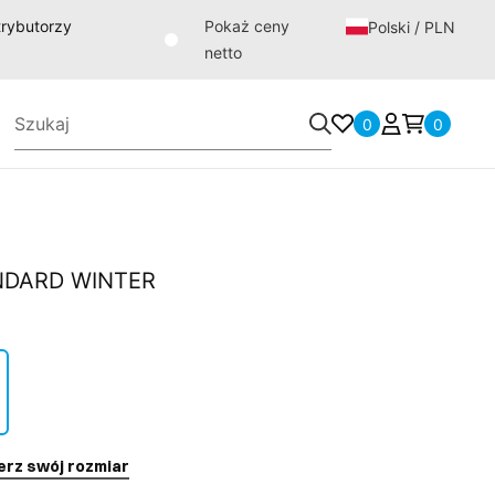
strybutorzy
Pokaż ceny
Polski / PLN
netto
0
0
NDARD WINTER
erz swój rozmiar