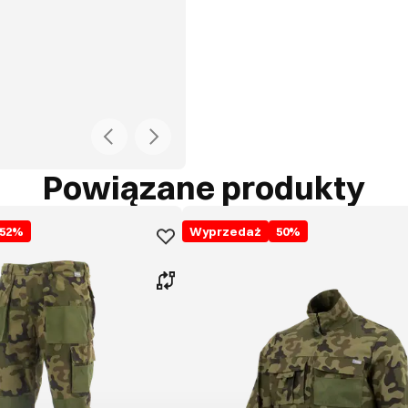
Powiązane produkty
52
%
Wyprzedaż
50
%