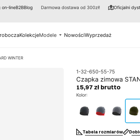
 on-line
B2B
Blog
Darmowa dostawa od 300zł!
Oficjalni dy
 robocza
Kolekcje
Modele
Nowości
Wyprzedaż
ARD WINTER
1-32-650-55-75
Czapka zimowa STA
15,97 zł brutto
Kolor
:
Tabela rozmiarów
Dobi