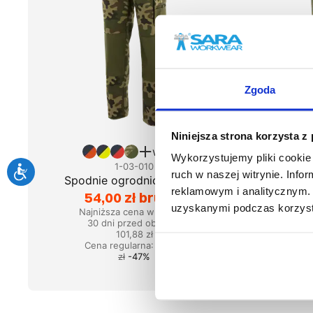
Zgoda
Niniejsza strona korzysta z
więcej
Wykorzystujemy pliki cookie 
1-03-010
ruch w naszej witrynie. Inf
Spodnie ogrodniczki KING
Spod
reklamowym i analitycznym. 
54,00 zł brutto
36
uzyskanymi podczas korzysta
Najniższa cena w okresie
Najn
30 dni przed obniżką:
30 dni
101,88 zł
Cena regularna
:
101,88
Cen
zł
-
47
%