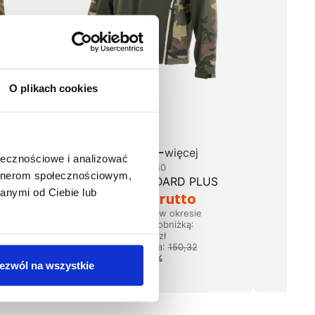
O plikach cookies
więcej
ołecznościowe i analizować
1-13-640
artnerom społecznościowym,
Softshell STANDARD PLUS
Kosz
anymi od Ciebie lub
84,18 zł brutto
Najniższa cena w okresie
30 dni przed obniżką:
Na
150,32 zł
30 
Cena regularna
:
150,32
zł
-
44
%
ezwól na wszystkie