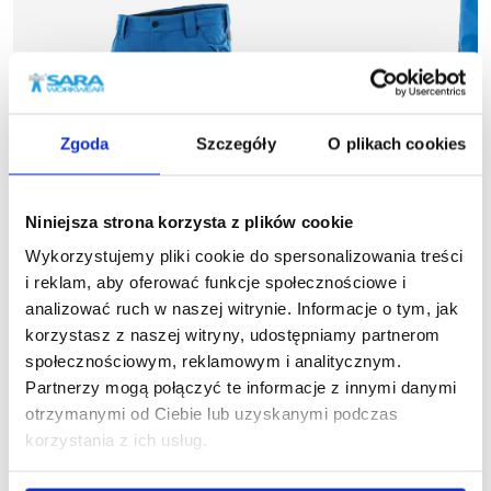
Zgoda
Szczegóły
O plikach cookies
Niniejsza strona korzysta z plików cookie
Wykorzystujemy pliki cookie do spersonalizowania treści
i reklam, aby oferować funkcje społecznościowe i
analizować ruch w naszej witrynie. Informacje o tym, jak
korzystasz z naszej witryny, udostępniamy partnerom
więcej
społecznościowym, reklamowym i analitycznym.
1
1-22-525
Partnerzy mogą połączyć te informacje z innymi danymi
Spodnie 
Spodnie krótkie MOTIONFLEX
133,0
otrzymanymi od Ciebie lub uzyskanymi podczas
123,66 zł brutto
korzystania z ich usług.