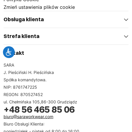
Zmień ustawienia plików cookie
Obsługa klienta
Strefa klienta
Kontakt
SARA
J. Pieściński H. Pieścińska
Spółka komandytowa.
NIP: 8761747225
REGON: 870527452
ul. Chełmińska 105,86-300 Grudziądz
+48 56 465 85 06
biuro@saraworkwear.com
Biuro Obsługi Klienta:
poniedziałek - piątek od 8:00 do 16:00