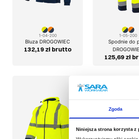
1-04-200
1-05-200
Bluza DROGOWIEC
Spodnie do 
132,19 zł brutto
DROGOWI
125,69 zł b
Zgoda
Niniejsza strona korzysta z
Wykorzystujemy pliki cookie 