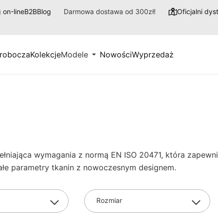
 on-line
B2B
Blog
Darmowa dostawa od 300zł!
Oficjalni dy
 robocza
Kolekcje
Modele
Nowości
Wyprzedaż
i spełniająca wymagania z normą EN ISO 20471, która zape
nałe parametry tkanin z nowoczesnym designem.
Rozmiar