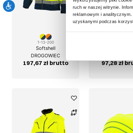
ruch w naszej witrynie. Inf
reklamowym i analitycznym. 
uzyskanymi podczas korzysta
1-13-200
1-22-200
Softshell
Spodnie kró
DROGOWIEC
DROGOWI
197,67 zł brutto
97,28 zł br