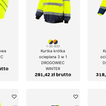
1-30-800
owa
Kurtka krótka
K
EC
ocieplana 3 w 1
oci
DROGOWIEC
D
utto
WINTER
281,42 zł brutto
318,