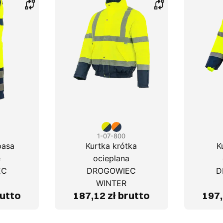
1-07-800
pasa
Kurtka krótka
K
e
ocieplana
EC
DROGOWIEC
D
WINTER
rutto
187,12 zł brutto
197,