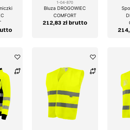
1-04-870
niczki
Bluza DROGOWIEC
Spo
EC
COMFORT
D
212,83 zł brutto
T
rutto
214,