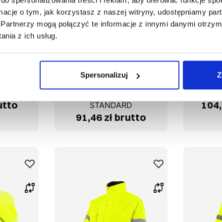
ormacje o tym, jak korzystasz z naszej witryny, udostępniamy p
Partnerzy mogą połączyć te informacje z innymi danymi otrzym
nia z ich usług.
1-05-270
Spersonalizuj
Z
tkie
Spodnie do pasa
Blu
EC
DROGOWIEC
utto
104,
STANDARD
91,46 zł brutto