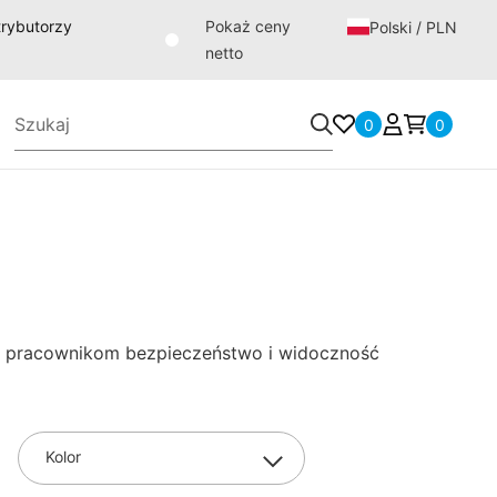
strybutorzy
Pokaż ceny
Polski / PLN
netto
0
0
wni pracownikom bezpieczeństwo i widoczność
Kolor