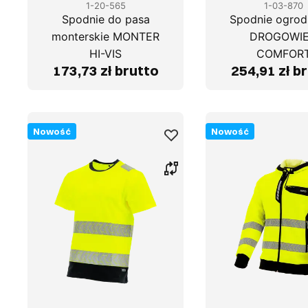
1-20-565
1-03-870
Spodnie do pasa
Spodnie ogrod
monterskie MONTER
DROGOWI
HI-VIS
COMFOR
173,73 zł brutto
254,91 zł b
Nowość
Nowość