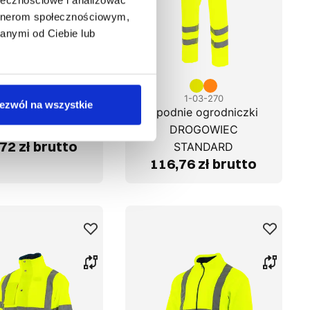
artnerom społecznościowym,
anymi od Ciebie lub
1-04-270
1-03-270
ezwól na wszystkie
za DROGOWIEC
Spodnie ogrodniczki
STANDARD
DROGOWIEC
72 zł brutto
STANDARD
116,76 zł brutto