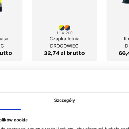
1-14-200
pasa
Czapka letnia
Ko
EC
DROGOWIEC
D
rutto
32,74 zł brutto
66,
Szczegóły
 plików cookie
do spersonalizowania treści i reklam, aby oferować funkcje sp