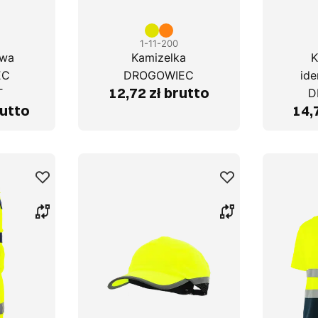
1-11-200
owa
Kamizelka
K
EC
DROGOWIEC
ide
12,72 zł brutto
T
D
rutto
14,