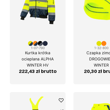
1-07-790
1-32-800
Kurtka krótka
Czapka zim
ocieplana ALPHA
DROGOWI
WINTER HV
WINTER
222,43 zł brutto
20,30 zł br