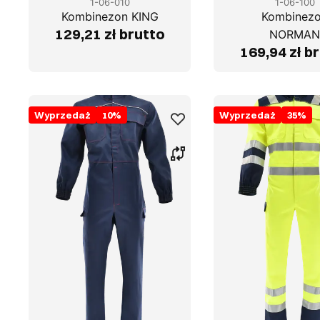
1-06-010
1-06-100
Kombinezon KING
Kombinez
129,21 zł brutto
NORMA
169,94 zł b
Wyprzedaż
10
%
Wyprzedaż
35
%