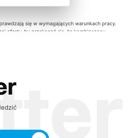
sprawdzają się w wymagających warunkach pracy.
ej oferty, by przekonać się, że kombinezony
ie to, czego potrzebujesz. Serdecznie zapraszamy do
m potrzebom i wymaganiom Twojej branży.
er
odpowiednio dobranym materiałom nasze ubrania
BHP
osób pracujących w wymagających warunkach. Bez
ledzić
im wyzwaniom. Ich konstrukcja gwarantuje swobodę