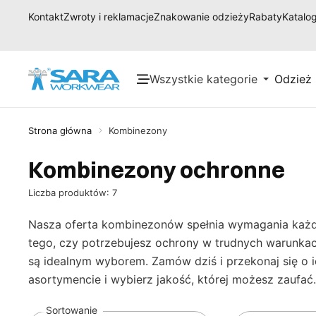
Kontakt
Zwroty i reklamacje
Znakowanie odzieży
Rabaty
Katalog
Wszystkie kategorie
Odzież
Strona główna
Kombinezony
Kombinezony ochronne
Liczba produktów: 7
Nasza oferta kombinezonów spełnia wymagania każdej 
tego, czy potrzebujesz ochrony w trudnych warunka
są idealnym wyborem. Zamów dziś i przekonaj się o
asortymencie i wybierz jakość, której możesz zaufać.
Sortowanie