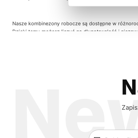
Nasze kombinezony robocze są dostępne w różnorodn
Dzięki temu możesz liczyć na długotrwałość i niezaw
robocze z naszej kolekcji spełniają najwyższe stand
zapoznania się z naszym asortymentem i wyboru ko
Najwyższa jakość i trwałość
N
Kombinezony ochronne dostępne w ofercie Sara Workw
zapewniają nie tylko solidność, ale także niezrówn
Zapis
względu na rodzaj wykonywanej pracy, możesz być p
ruchów i komfort użytkowania, co jest bardzo waż