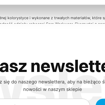
ej kolorystyce i wykonane z trwałych materiałów, które 
odność odzieży roboczej Sara Workwear. Skorzystaj z nasz
ardy jakości. Jesteśmy pewni, że znajdziesz u nas dokładn
mbinezonu, który idealnie odpowiada Twoim indywidualny
asz newslett
ear to synonim najwyższej jakości i trwałości. Dzięki 
aną funkcjonalność, co czyni je doskonałym wyborem dla 
z się do naszego newslettera, aby na bieżąco ś
ewien, że nasze kombinezony ochronne sprostają wszelk
nowości w naszym sklepie
ne w codziennych obowiązkach zawodowych.