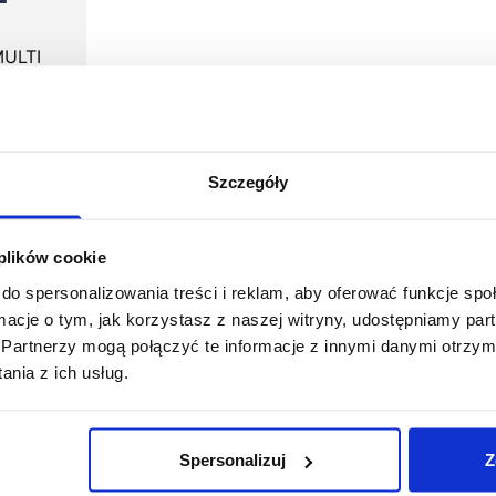
MULTI
1
rutto
okresie
niżką:
Szczegóły
832,18
 plików cookie
do spersonalizowania treści i reklam, aby oferować funkcje sp
ormacje o tym, jak korzystasz z naszej witryny, udostępniamy p
Partnerzy mogą połączyć te informacje z innymi danymi otrzym
óre wyróżniają się różnorodnością modeli, kolorów i mate
nia z ich usług.
 odpowiedni strój do pracy w każdych warunkach. Jako ma
 funkcjonalnością, co czyni nasze kombinezony robocze i
umożliwia perfekcyjne dopasowanie do sylwetki, zapewniaj
Spersonalizuj
Z