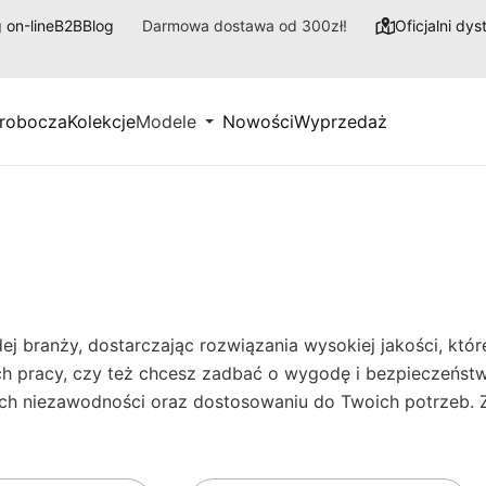
 on-line
B2B
Blog
Darmowa dostawa od 300zł!
Oficjalni dy
 robocza
Kolekcje
Modele
Nowości
Wyprzedaż
branży, dostarczając rozwiązania wysokiej jakości, które 
ch pracy, czy też chcesz zadbać o wygodę i bezpieczeńs
 ich niezawodności oraz dostosowaniu do Twoich potrzeb