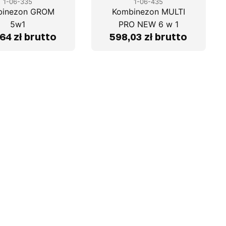
1-06-335
1-06-435
binezon GROM
Kombinezon MULTI
5w1
PRO NEW 6 w 1
64 zł brutto
598,03 zł brutto