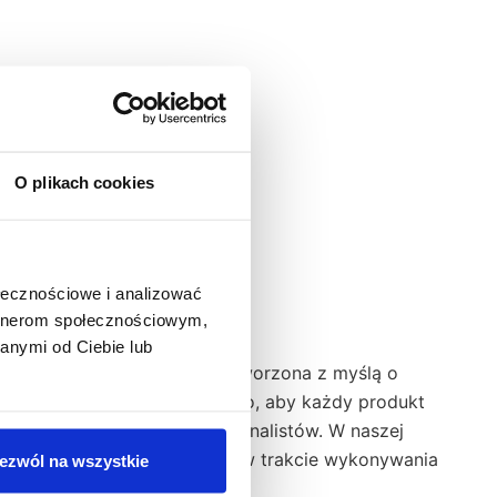
O plikach cookies
ołecznościowe i analizować
artnerom społecznościowym,
anymi od Ciebie lub
riałów. Nasza odzież jest stworzona z myślą o
rka Sara Workwear dbamy o to, aby każdy produkt
dealnym wyborem dla profesjonalistów. W naszej
ąc komfort i swobodę ruchów w trakcie wykonywania
ezwól na wszystkie