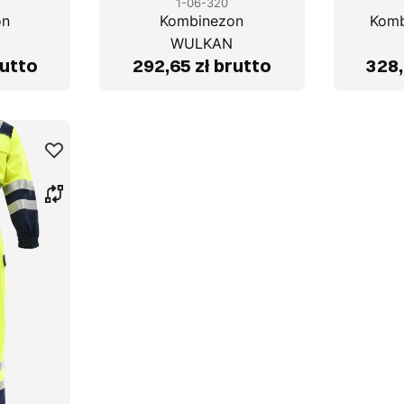
1-06-320
on
Kombinezon
Kom
N
WULKAN
rutto
292,65 zł brutto
328,