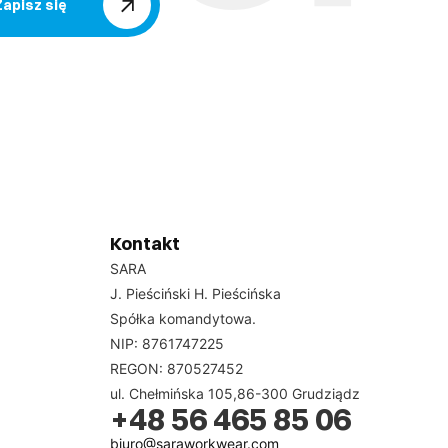
Zapisz się
e do specyficznych potrzeb różnych branż. Dzięki
sobie bezpieczeństwo i wygodę. Wybierając nasze
korzystaj z naszej oferty i zaufaj jakości, którą
Kontakt
ch preferencji każdego użytkownika. Pierwszym
SARA
ieje ryzyko kontaktu z substancjami chemicznymi,
J. Pieściński H. Pieścińska
Spółka komandytowa.
NIP: 8761747225
REGON: 870527452
ul. Chełmińska 105,86-300 Grudziądz
wałe i odporne na uszkodzenia mechaniczne. Dobrze
+48 56 465 85 06
ch zadań. Ważnym aspektem jest również
biuro@saraworkwear.com