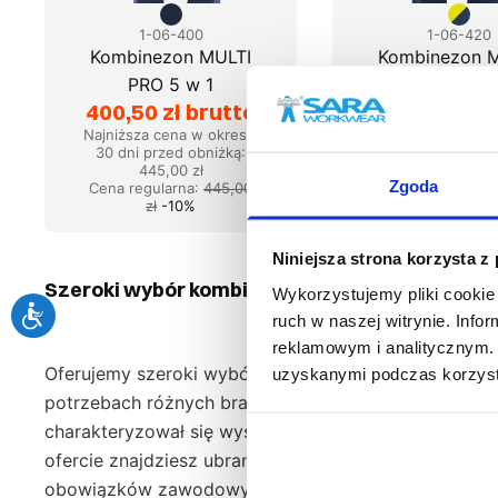
1-06-400
1-06-420
Kombinezon MULTI
Kombinezon 
PRO 5 w 1
PRO 6 w 
400,50 zł brutto
540,92 zł b
Najniższa cena w okresie
Najniższa cena w 
30 dni przed obniżką:
30 dni przed ob
445,00 zł
832,18 zł
Zgoda
Cena regularna
:
445,00
Cena regularna
:
zł
-
10
%
zł
-
35
%
Niniejsza strona korzysta z
Szeroki wybór kombinezonów roboczych
Wykorzystujemy pliki cookie 
ruch w naszej witrynie. Inf
reklamowym i analitycznym. 
Oferujemy szeroki wybór kombinezonów roboczych, kt
uzyskanymi podczas korzysta
potrzebach różnych branż, dzięki czemu znajdziesz
charakteryzował się wysoką jakością wykonania oraz
ofercie znajdziesz ubrania w wielu rozmiarach, co 
obowiązków zawodowych.