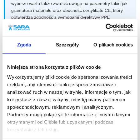
wyborze warto także zwrócić uwagę na parametry takie jak
gramatura materiału oraz obecność certyfikatu CE, który
potwierdza zgodność z wymogami dyrektywy
PPE
2016/425. Niewłaściwy dobór kombinezonu może nie tylko
obniżyć komfort pracy, ale przede wszystkim zagrażać
bezpieczeństwu pracownika. Dlatego ważne jest, aby
Zgoda
Szczegóły
O plikach cookies
dobierać odzież roboczą odpowiednią do specyfiki
stanowiska i obowiązujących przepisów.
Nasz newsletter
- Zespół Sara Workwear
Niniejsza strona korzysta z plików cookie
Wykorzystujemy pliki cookie do spersonalizowania treści
Zapisz się do naszego newslettera, aby na
Szeroka oferta kombinezonów roboczych
i reklam, aby oferować funkcje społecznościowe i
dostępnych w Sara Workwear
bieżąco śledzić nowości w naszym sklepie
analizować ruch w naszej witrynie. Informacje o tym, jak
korzystasz z naszej witryny, udostępniamy partnerom
społecznościowym, reklamowym i analitycznym.
Szeroka oferta kombinezonów roboczych w Sara
Partnerzy mogą połączyć te informacje z innymi danymi
Workwear to gwarancja, że znajdziesz idealne
otrzymanymi od Ciebie lub uzyskanymi podczas
rozwiązanie do swojej pracy. Oferujemy kombinezony
korzystania z ich usług.
robocze męskie, które łączą w sobie funkcjonalność i
Zapisz się