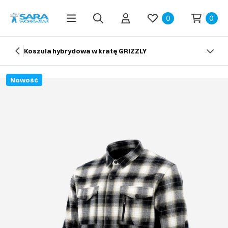
0
0
Koszula hybrydowa w kratę GRIZZLY
Nowość