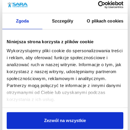
Nasz newsletter
Zgoda
Szczegóły
O plikach cookies
Zapisz się do naszego newslettera, aby na
bieżąco śledzić nowości w naszym sklepie
Niniejsza strona korzysta z plików cookie
Wykorzystujemy pliki cookie do spersonalizowania treści
i reklam, aby oferować funkcje społecznościowe i
analizować ruch w naszej witrynie. Informacje o tym, jak
korzystasz z naszej witryny, udostępniamy partnerom
społecznościowym, reklamowym i analitycznym.
Zapisz się
Partnerzy mogą połączyć te informacje z innymi danymi
otrzymanymi od Ciebie lub uzyskanymi podczas
korzystania z ich usług.
Akceptuję regulamin oraz zapoznałem/am się z
obowiązkiem informacyjnym dostępnym pod tym
adresem
.
Zezwól na wszystkie