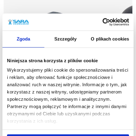
Zgoda
Szczegóły
O plikach cookies
Niniejsza strona korzysta z plików cookie
Wykorzystujemy pliki cookie do spersonalizowania treści
i reklam, aby oferować funkcje społecznościowe i
analizować ruch w naszej witrynie. Informacje o tym, jak
korzystasz z naszej witryny, udostępniamy partnerom
więcej
społecznościowym, reklamowym i analitycznym.
1
1-14-640
Partnerzy mogą połączyć te informacje z innymi danymi
Czapka zimow
Czapka letnia STANDARD PLUS
otrzymanymi od Ciebie lub uzyskanymi podczas
15,97
20,70 zł brutto
korzystania z ich usług.