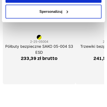
Spersonalizuj
2-25-05004
2-
Półbuty bezpieczne SAKO 05-004 S3
Trzewiki bezp
ESD
233,39 zł brutto
241,5