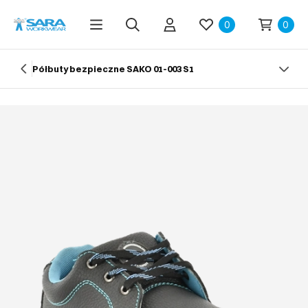
0
0
Półbuty bezpieczne SAKO 01-003 S1