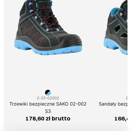
2-25-02002
2-
Trzewiki bezpieczne SAKO 02-002
Sandały bezp
S3
178,60 zł brutto
166,4