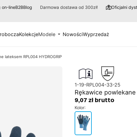
 on-line
B2B
Blog
Darmowa dostawa od 300zł!
Oficjalni dy
 robocza
Kolekcje
Modele
Nowości
Wyprzedaż
ne lateksem RPL004 HYDROGRIP
1-19-RPL004-33-25
Rękawice powlekane
9,07 zł brutto
Kolor
: