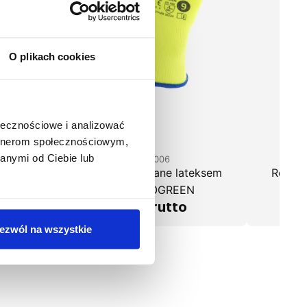
O plikach cookies
ołecznościowe i analizować
artnerom społecznościowym,
anymi od Ciebie lub
1-19-RPL006
sem
Rękawice powlekane lateksem
Rękawi
RPL006 NEOGREEN
RP
2,16 zł brutto
ezwól na wszystkie