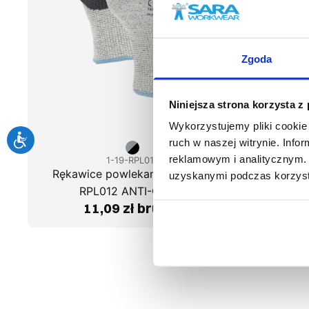
Zgoda
Niniejsza strona korzysta z
Wykorzystujemy pliki cookie 
ruch w naszej witrynie. Inf
reklamowym i analitycznym. 
1-19-RPL012
Rękawice powlekane lateksem
Rękawic
uzyskanymi podczas korzysta
RPL012 ANTI-CUT-L
RPL
11,09 zł brutto
7