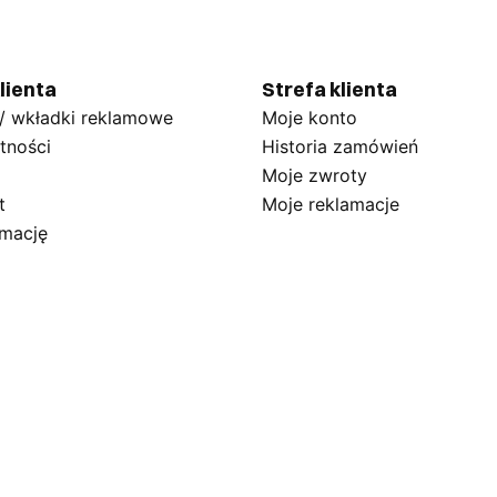
lienta
Strefa klienta
 / wkładki reklamowe
Moje konto
tności
Historia zamówień
Moje zwroty
t
Moje reklamacje
amację