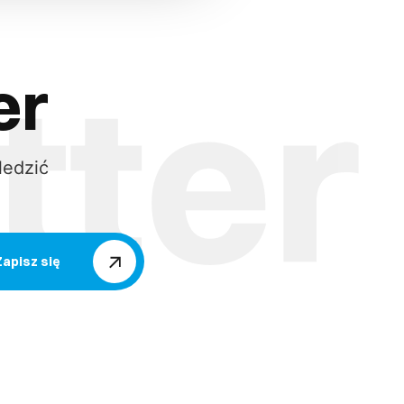
er
ledzić
Zapisz się