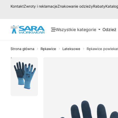
Kontakt
Zwroty i reklamacje
Znakowanie odzieży
Rabaty
Katalog
Wszystkie kategorie
Odzież
Strona główna
Rękawice
Lateksowe
Rękawice powleka