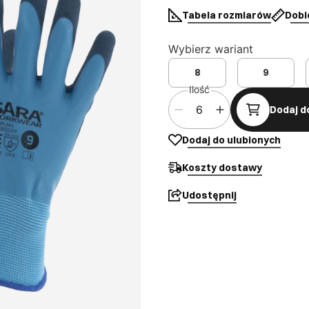
Tabela rozmiarów
Dobi
Wybierz wariant
8
9
Ilość
Dodaj d
Dodaj do ulubionych
Koszty dostawy
Udostępnij