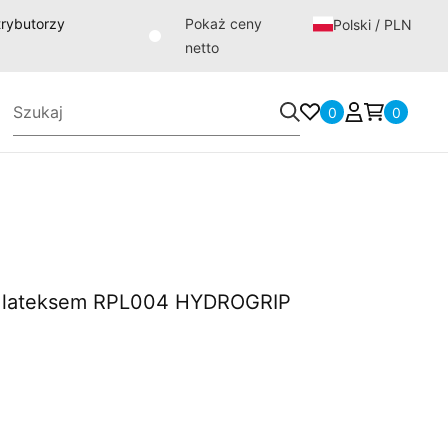
strybutorzy
Pokaż ceny
Polski / PLN
netto
0
0
 lateksem RPL004 HYDROGRIP