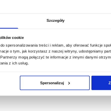
Szczegóły
 plików cookie
do spersonalizowania treści i reklam, aby oferować funkcje sp
ormacje o tym, jak korzystasz z naszej witryny, udostępniamy p
Partnerzy mogą połączyć te informacje z innymi danymi otrzym
1-19-RPL005
1-19-RPL007
e powlekane lateksem
Rękawice powlekane latek
nia z ich usług.
005 NYLOGREEN
RPL007 GREEN GARDEN
,58 zł brutto
3,38 zł brutto
Spersonalizuj
Z