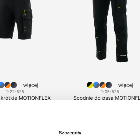
więcej
więcej
1-22-525
1-05-525
 krótkie MOTIONFLEX
Spodnie do pasa MOTIONF
,66 zł brutto
176,84 zł brutto
Szczegóły