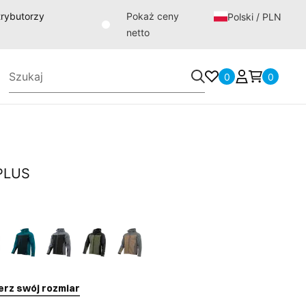
strybutorzy
Pokaż ceny
Polski / PLN
netto
0
0
PLUS
erz swój rozmiar