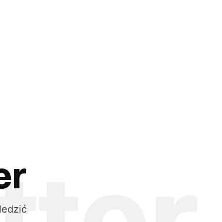
er
ledzić