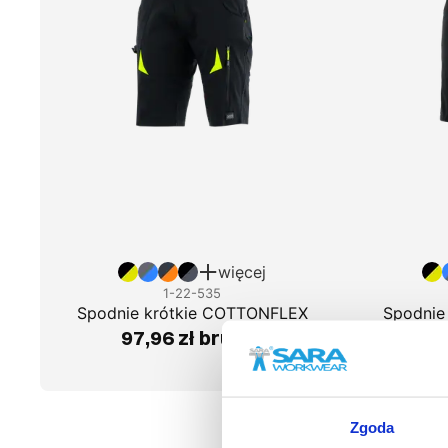
więcej
1-22-535
Spodnie krótkie COTTONFLEX
Spodnie
97,96 zł brutto
123
Zgoda