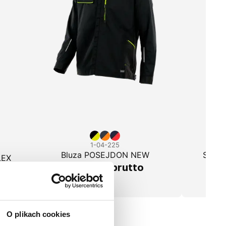
1-04-225
Bluza POSEJDON NEW
Spodn
LEX
106,21 zł brutto
O plikach cookies