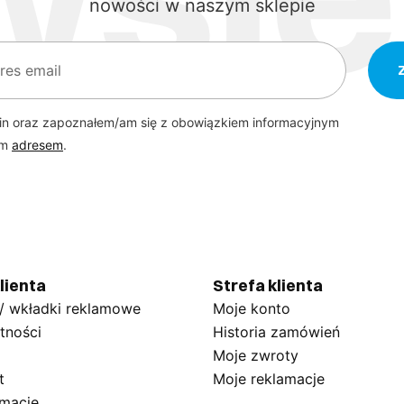
nowości w naszym sklepie
in oraz zapoznałem/am się z obowiązkiem informacyjnym
ym
adresem
.
lienta
Strefa klienta
 / wkładki reklamowe
Moje konto
tności
Historia zamówień
Moje zwroty
t
Moje reklamacje
amację