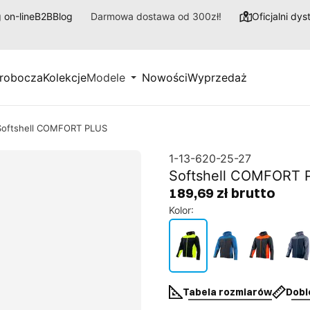
 on-line
B2B
Blog
Darmowa dostawa od 300zł!
Oficjalni dy
 robocza
Kolekcje
Modele
Nowości
Wyprzedaż
Softshell COMFORT PLUS
1-13-620-25-27
Softshell COMFORT 
189,69 zł brutto
Kolor
:
Tabela rozmiarów
Dobi