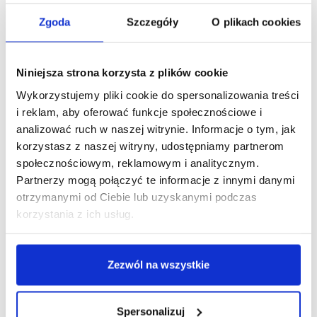
Zgoda
Szczegóły
O plikach cookies
Wyprzedaż
75
%
1-15-600
Niniejsza strona korzysta z plików cookie
Spódnica HELENA
10,19 zł brutto
Wykorzystujemy pliki cookie do spersonalizowania treści
Najniższa cena w okresie
i reklam, aby oferować funkcje społecznościowe i
30 dni przed obniżką:
12,23
analizować ruch w naszej witrynie. Informacje o tym, jak
zł
Cena regularna
:
40,77
korzystasz z naszej witryny, udostępniamy partnerom
zł
-
75
%
społecznościowym, reklamowym i analitycznym.
Partnerzy mogą połączyć te informacje z innymi danymi
otrzymanymi od Ciebie lub uzyskanymi podczas
korzystania z ich usług.
Zezwól na wszystkie
Nasz newsletter
Spersonalizuj