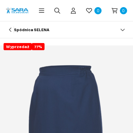
0
0
Spódnica SELENA
Wyprzedaż
77
%