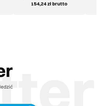
154,24 zł brutto
er
ledzić