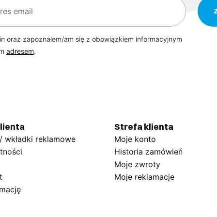
in oraz zapoznałem/am się z obowiązkiem informacyjnym
ym
adresem
.
lienta
Strefa klienta
 / wkładki reklamowe
Moje konto
tności
Historia zamówień
Moje zwroty
t
Moje reklamacje
amację