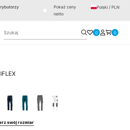
strybutorzy
Pokaż ceny
Polski / PLN
netto
0
0
TIFLEX
erz swój rozmiar