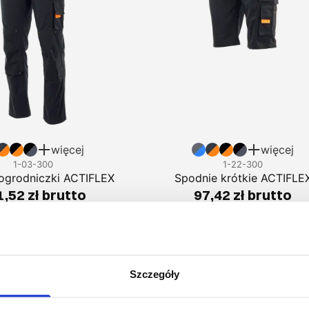
więcej
więcej
1-03-300
1-22-300
ogrodniczki ACTIFLEX
Spodnie krótkie ACTIFLE
,52 zł brutto
97,42 zł brutto
Podobne produkty
Szczegóły