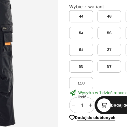
Wybierz wariant
44
46
54
56
64
27
55
57
110
Wysyłka w 1 dzień robocz
Ilość
Dodaj d
Dodaj do ulubionych