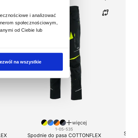
ołecznościowe i analizować
artnerom społecznościowym,
anymi od Ciebie lub
ezwól na wszystkie
więcej
1-05-535
Spodn
LEX
Spodnie do pasa COTTONFLEX