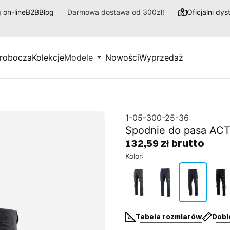
 on-line
B2B
Blog
Darmowa dostawa od 300zł!
Oficjalni dy
 robocza
Kolekcje
Modele
Nowości
Wyprzedaż
1-05-300-25-36
Spodnie do pasa AC
132,59 zł brutto
Kolor
:
Tabela rozmiarów
Dobi