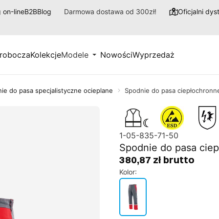
 on-line
B2B
Blog
Darmowa dostawa od 300zł!
Oficjalni dy
 robocza
Kolekcje
Modele
Nowości
Wyprzedaż
ie do pasa specjalistyczne ocieplane
Spodnie do pasa ciepłochro
1-05-835-71-50
Spodnie do pasa ci
380,87 zł brutto
Kolor
: