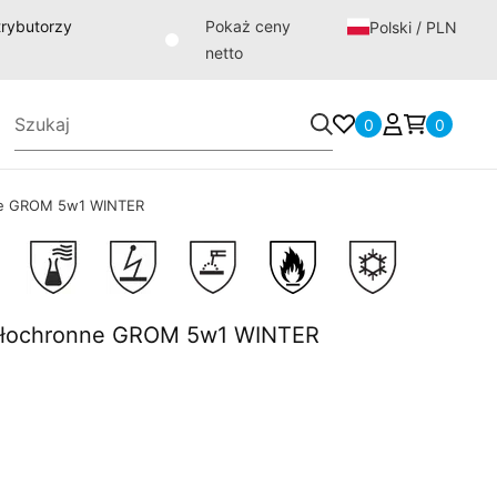
strybutorzy
Pokaż ceny
Polski / PLN
netto
0
0
nne GROM 5w1 WINTER
epłochronne GROM 5w1 WINTER