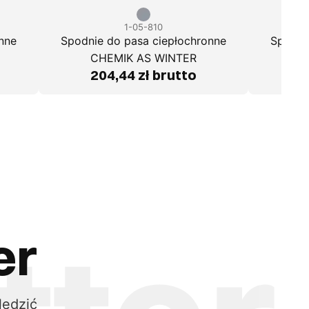
1-05-810
nne
Spodnie do pasa ciepłochronne
Spodni
CHEMIK AS WINTER
204,44 zł brutto
3
er
ledzić