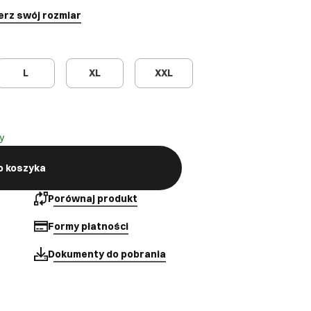
erz swój rozmiar
L
XL
XXL
y
o koszyka
Porównaj produkt
Formy płatności
Dokumenty do pobrania