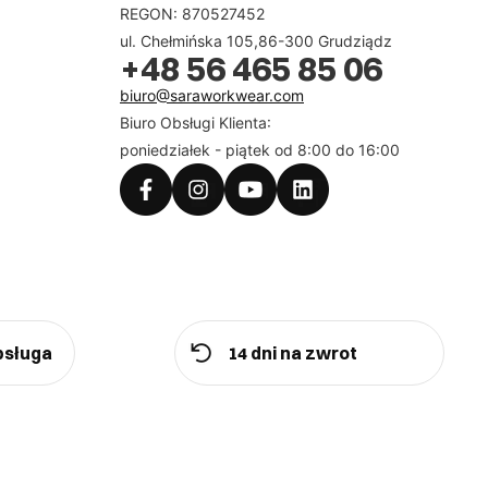
REGON: 870527452
ul. Chełmińska 105,86-300 Grudziądz
+48 56 465 85 06
biuro@saraworkwear.com
Biuro Obsługi Klienta:
poniedziałek - piątek od 8:00 do 16:00
bsługa
14 dni na zwrot