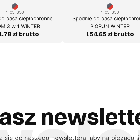
1-05-830
1-05-850
do pasa ciepłochronne
Spodnie do pasa ciepłochro
M 3 w 1 WINTER
PIORUN WINTER
,78 zł brutto
154,65 zł brutto
asz newslett
z się do naszego newslettera, aby na bieżąco ś