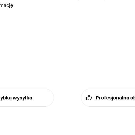
amację
ybka wysyłka
Profesjonalna o