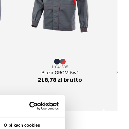
1-04-335
Bluza GROM 5w1
Spod
218,78 zł brutto
1
O plikach cookies