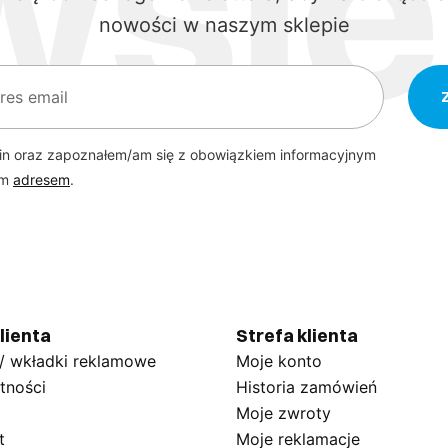
nowości w naszym sklepie
in oraz zapoznałem/am się z obowiązkiem informacyjnym
ym
adresem
.
lienta
Strefa klienta
 / wkładki reklamowe
Moje konto
tności
Historia zamówień
Moje zwroty
t
Moje reklamacje