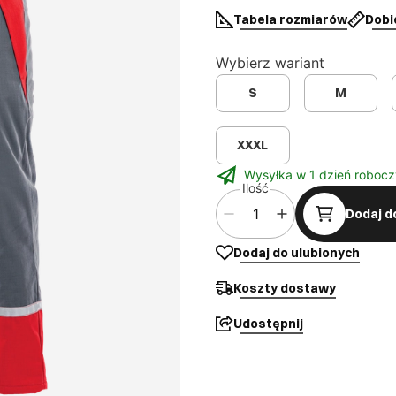
Tabela rozmiarów
Dobi
Wybierz wariant
S
M
XXXL
Wysyłka w 1 dzień robocz
Ilość
Dodaj d
Dodaj do ulubionych
Koszty dostawy
Udostępnij